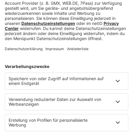
durch präzise Erklärungen der Entscheidung für
oder gegen eine:n Kandidat:in genau diese
Candidate Experience zu verbessern.
Insgesamt bietet KI im Recruiting viele
Möglichkeiten zur Verbesserung des
Bewerbungsprozesses, erfordert jedoch einen
sorgfältigen und verantwortungsvollen Einsatz, um
sowohl die Chancen zu maximieren als auch die
Risiken zu minimieren. Wenn du siehst oder
erfährst, dass ein Unternehmen Künstliche
Intelligenz im Recruiting nutzt, muss das kein Makel
sein. Es lohnt jedoch, bei solchen Bewerbungen
besonders aufmerksam zu sein und viel Wert auf
die
Erfüllung der formellen Kriterien an die
Stelle
zu legen und deine Unterlagen auf
häufige