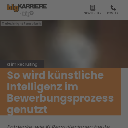
NEWSLETTER
KONTAKT
alex knight / unsplash
KI im Recruiting
So wird künstliche
Intelligenz im
Bewerbungsprozess
genutzt
Entdecke, wie KI Recruiter:innen heute