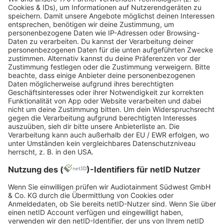
Chatbots, optimiert Job-Matching und unterstützt
bei der Planung von Vorstellungsgesprächen. Dies
verbessert die Transparenz und Fairness im
Rekrutierungsprozess und kann die Chancen für
bestimmte Gruppen von Bewerber:innen erhöhen.
Auf der anderen Seite gibt es auch Risiken und
potenzielle Nachteile. Die
Abhängigkeit von
maschinellen Entscheidungen
kann
Bewerber:innen verunsichern, wenn der Einsatz
von KI offensiv kommuniziert wird, und technische
Fehler sind nicht auszuschließen. Recruiter:innen
könnten Schwierigkeiten haben, KI-basierte
Entscheidungen zu erklären und zu rechtfertigen,
was die Candidate Experience beeinträchtigen
könnte. Hier bietet sich dafür eine große Chance,