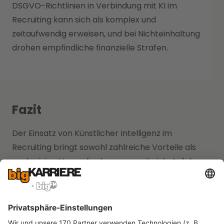
DSGVO-Richtlinien in Verbindung mit KI im
Recruiting kann sich als komplex und
zeitaufwendig erweisen, und bei Nichteinhaltung
drohen empfindliche finanzielle Strafen.
Fazit
Der Einsatz von Künstlicher Intelligenz im
Recruiting bringt sowohl zahlreiche Vorteile als
auch einige Herausforderungen mit sich. Auf der
einen Seite ermöglicht KI eine
effizientere und
objektivere Bewerber:innenauswahl
. Sie hilft
dabei, Bewerbungen schnell und präzise zu
sichten, beantwortet häufige Fragen mittels