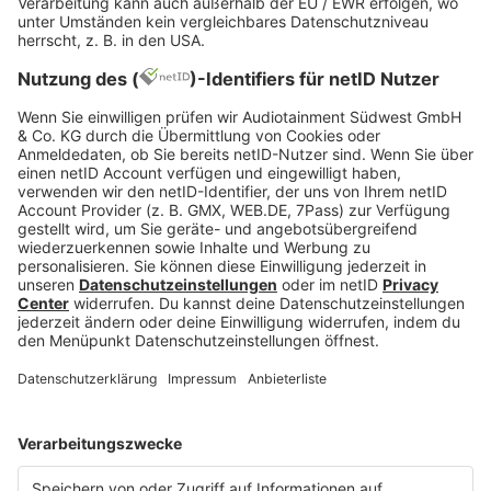
Thema Berufsbilder.
MEHR LESEN
Carlos Arthur, unsplash