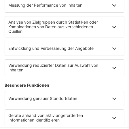
Datenschutzeinstellungen
Datenverarbeitung bei Gewinnspielen
Teilnahmebedingungen
Gewinnspielregeln Social Media
Bildnachweise
KI-Leitlinie
Die neuesten Updates für deinen
Aufstieg.
© bigKARRIERE - Eine Marke der Audiotainment Südwest
GmbH & Co. KG