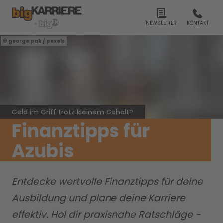
NEWSLETTER
KONTAKT
george pak / pexels
Geld im Griff trotz kleinem Gehalt?
Finanztipps für
Azubis
Entdecke wertvolle Finanztipps für deine
Ausbildung und plane deine Karriere
effektiv. Hol dir praxisnahe Ratschläge -