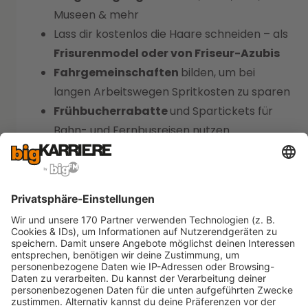
Museen & mehr
Lass dir kostenlos die Haare schneiden – als
Frisurenmodel oder von Friseur-Azubis
Fahrgemeinschaften
bilden, um bei
langen Arbeitswegen Spritkosten zu sparen
Frühbucherrabatte
und Spartickets für
Bahn- und Fernbusreisen nutzen
Second-Hand
einkaufen – günstig,
nachhaltig und individuell
Geschenke
selbst machen – z. B. backen,
basteln oder gemeinsam mit anderen
schenken
Bibliotheken
nutzen, statt Bücher und
DVDs neu zu kaufen
V
ermögenswirksame Leistungen (VL)
beim Arbeitgeber beantragen und