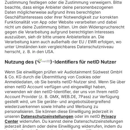
Sparzulagen sichern
Kinotage und
Aktionsangebote
nutzen –
einfach nach Ermäßigungen fragen
Selbst kochen
statt ständig essen gehen –
spart Geld und ist oft gesünder
Wenn du mehr als den
Grundfreibetrag
verdienst, kann sich eine
Steuerklärung für
Azubis
lohnen.
Fazit
In der abschließenden Betrachtung des
Finanzenmanagements während der Ausbildung
zeigen sich einige klare Schlüsselaspekte, die