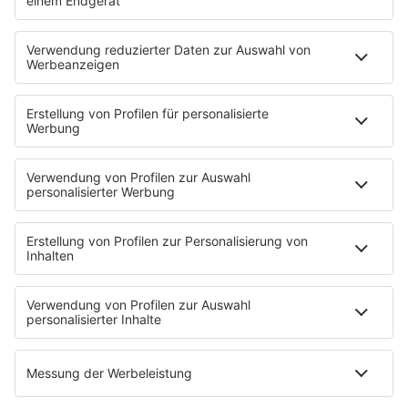
Komm Spontan!
Buche dir rein ein kostenfreies Ticket
Bewirb dich mit Profil bei den teilnehmenden
Unternehmen vor und erhalte
Standeinladungen zum Messetag
(dieser
Service wird ab ca. 6 Wochen vor der Messe
freigeschaltet)
HOME
INFOS
Kontakt
Newsletter
Jobs & Praktika
Pressekontakt