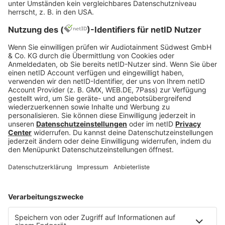
Umgekehrt erfahren alle, die den Rainbow-Day
besuchen, wie authentisch eine Firma ist und ob
sich die eigene Persönlichkeit bei diesem
Unternehmen wiederfindet. Unabhängig von
Branche bzw. generellem Fachgebiet!
Das Event wird dabei über ein Rahmenprogramm
erweitert, welches auch abseits von
Karrieregesprächen zum Austausch, Dialog,
Kennenlernen und Netzwerken einlädt.
Drei
Teilnahmemöglichkeiten