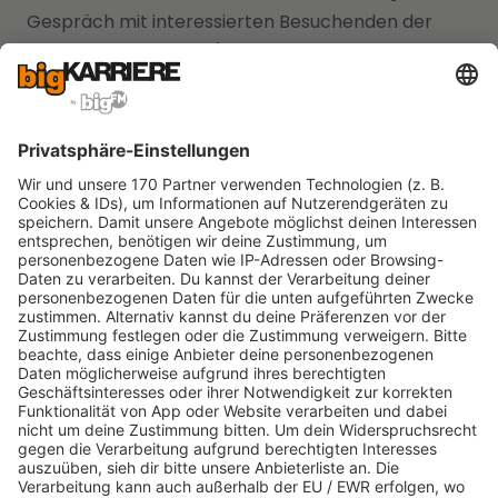
Gespräch mit interessierten Besuchenden der
queeren Community (und allen, denen Vielfalt
wichtig ist) suchen.
Gemeinsam erreichen wir
mehr!
Das Queere Zentrum Wiesbaden ist eine der
vielen Community Organisationen am Platz.
Sie stellen demnächst weitere vor.
Das QZW ist das queere Wohnzimmer Wiesbadens.
Es ist gleichermaßen Treffpunkt wie Beratung-,
Kultur- und Bildungsstätte. Und natürlich eine der
Kooperspartnerschaften zum Rainbow-Career-
Day.