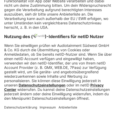
Ausbildungsangebot zu dir passt, dir eine
Hochschule gefällt oder nicht. Bis zu 12 Top-
Aussteller*innen battlen in unserem innovativen
Vortragsformat um deine Gunst. Teilnehmen
kannst du live vor Ort oder digital per Live-Stream.
Im Nachgang findest du alle Aufzeichnungen auf
dem
Stuzubi YouTube-Channel
.
5. Kombi-Ticket: Triff Ausstellende
bei Stuzubi Digital
Mit dem Kombi-Ticket erhältst du zusätzlich
exklusiven Zugang zu Stuzubi Digital (Herbst 2026).
Unter dem Thema: „Studium & Berufe mit Zukunft”