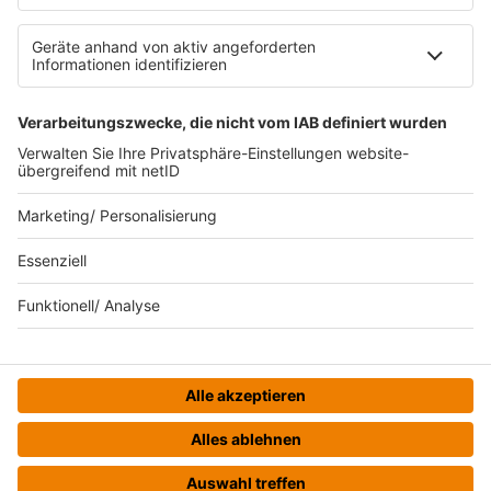
Bildnachweise
KI-Leitlinie
Die neuesten Updates für deinen
Aufstieg.
© bigKARRIERE - Eine Marke der Audiotainment Südwest
GmbH & Co. KG