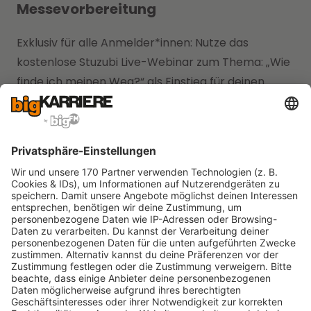
Messevorbereitung
Exklusiv für alle Anmelder*innen: Nutze das
kostenlose Stuzubi Live-Webinar zum Thema: „Wie
finde ich meinen Weg?“ als Einstieg für deinen
weiteren beruflichen Werdegang und zur
optimalen Vorbereitung auf die Messe. Erfahre
mehr dazu nach Abschluss deiner Anmeldung zur
Schülerinnen- & Schüler
Karrieremesse Stuzubi Stuttgart.
4. Stuzubi Job SLAM
Ausstellende kennenlernen mal völlig anders:
Finde in nur 3 Minuten heraus, ob ein