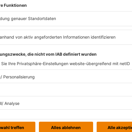
ter Schritt
hltests sind ein
n in die Vielzahl der
ts analysieren deine
mit dem Ziel, dir
en. Im Gegensatz zu
lche Tools, deine
en.
ch. Der Clou bei
tudiengänge
f deiner persönlichen
 für vorgeschlagene
ignoriert hättest? Es