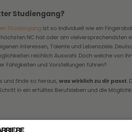
kter Studiengang?
len Studiengang
ist so individuell wie ein Fingerabd
höchsten NC hat oder am vielversprechendsten ers
 eigenen Interessen, Talente und Lebensziele. Deuts
öglichkeiten reichlich Auswahl. Doch welche von ihn
er Fähigkeiten und Vorstellungen führen?
us und finde so heraus,
was wirklich zu dir passt
.
hritt in ein erfülltes Berufsleben und die Möglichke
abby chung / pexels