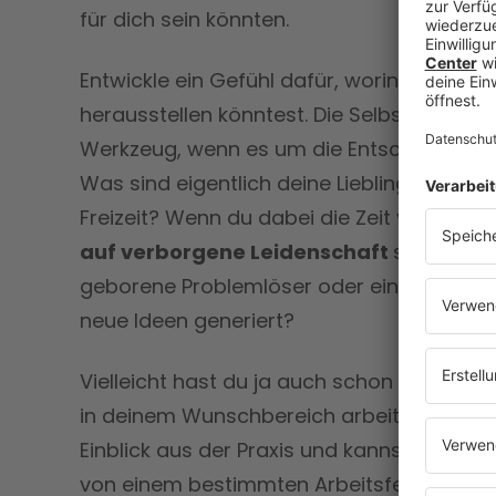
für dich sein könnten.
Entwickle ein Gefühl dafür, worin du dich
herausstellen könntest. Die Selbsterkenntni
Werkzeug, wenn es um die Entscheidung f
Was sind eigentlich deine Lieblingsbeschä
Freizeit? Wenn du dabei die Zeit vergisst,
auf verborgene Leidenschaft
sein. Viell
geborene Problemlöser oder ein kreativer 
neue Ideen generiert?
Vielleicht hast du ja auch schon mit Men
in deinem Wunschbereich arbeiten. So b
Einblick aus der Praxis und kannst herausfi
von einem bestimmten Arbeitsfeld realisti