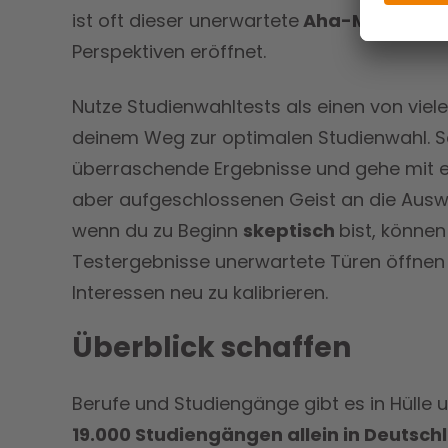
ist oft dieser unerwartete
Aha-Moment
,
Perspektiven eröffnet.
Nutze Studienwahltests als einen von viel
deinem Weg zur optimalen Studienwahl. Se
überraschende Ergebnisse und gehe mit 
aber aufgeschlossenen Geist an die Ausw
wenn du zu Beginn
skeptisch
bist, können 
Testergebnisse unerwartete Türen öffnen u
Interessen neu zu kalibrieren.
Überblick schaffen
Berufe und Studiengänge gibt es in Hülle u
19.000 Studiengängen allein in Deutsc