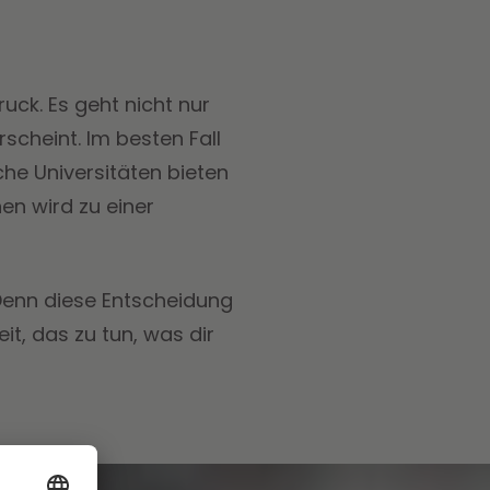
ruck. Es geht nicht nur
cheint. Im besten Fall
che Universitäten bieten
en wird zu einer
 Denn diese Entscheidung
it, das zu tun, was dir