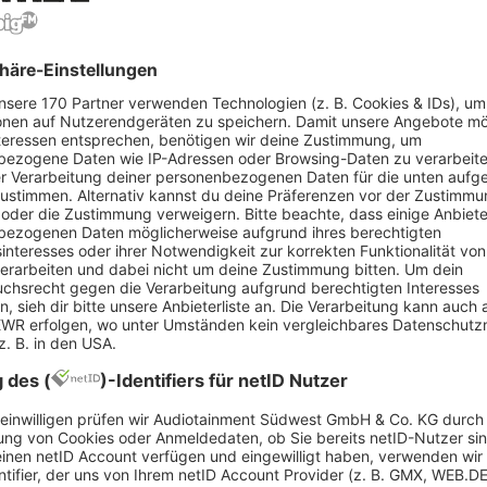
und
ich morgens mit
Dort findest du
 die sind der
h also doch einmal
n Themen auf die
 begeistert
?
 knifflige
edichten. Solche
nge vielleicht was