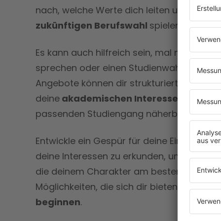
nach, welche Werte dich leiten und welche 
zukünftigen Berufswahl
spielen könnten.
Es kann auch hilfreich sein, mal mit der S
sprechen oder einen Studienwahltest zu 
Angebote können dir strukturiert und zielg
deine
akademischen Interessen liegen
u
passenden Studiengang näherbringen.
Entwickle ein Gespür für deine Einzigartigk
deine Interessen zu erkunden, um die Stud
die deinem Charakter am besten entspricht
Möglichkeiten, die sich dir bieten, um dein
beginnen
.