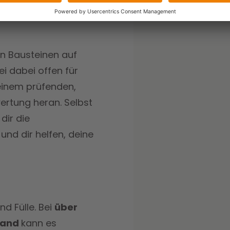
 der neue
en Bausteinen auf
i dabei offen für
einem prüfenden,
ertung heran. Selbst
dir die
nd dir helfen, deine
nd Fülle. Bei
über
hland
kann es