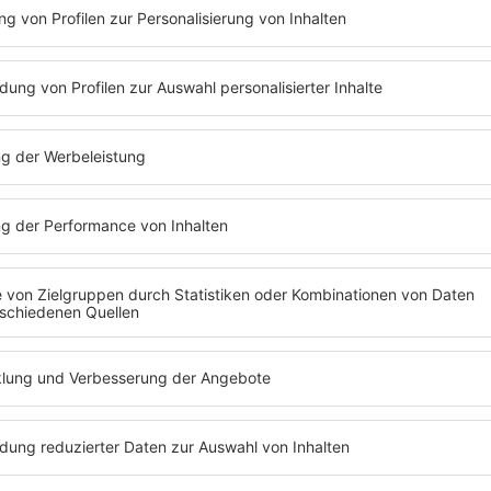
Rolle sie in deiner
tudienberatung zu
machen. Diese
erichtet zeigen, wo
nd dich deinem
eit und gib dir Raum,
ienwahl zu treffen,
. Nutze die vielen
e
berufliche Reise zu