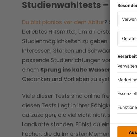
Studienwahltests – Ein ers
Du bist planlos vor dem Abitur
? Studienwa
beliebtes Hilfsmittel, um dir erste Einsichte
Studienmöglichkeiten zu geben. Diese Tes
Interessen, Stärken und Schwächen, immer 
passende Studienrichtungen vorzuschlag
einem
Sprung ins kalte Wasser
helfen so
Gedanken und Vorlieben zu systematisier
Viele dieser Tests sind online frei zugängli
diesen Tests liegt in ihrer Fähigkeit, dir S
aufzuzeigen, die vielleicht nicht sofort au
Landkarte standen. Fühlst du eine Neugier
Fächer, die du im ersten Moment vielleicht 