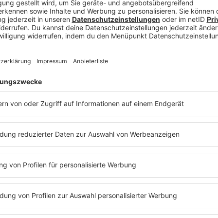
 besonders gut
s ist ein wertvolles
ür deinen Weg geht.
ftigungen in der
 kann das ein
Hinweis
eicht bist du ja der
Kopf, der ständig
schen gesprochen, die
ekommst du einen
nden, ob dein Bild
sch ist. Denk darüber