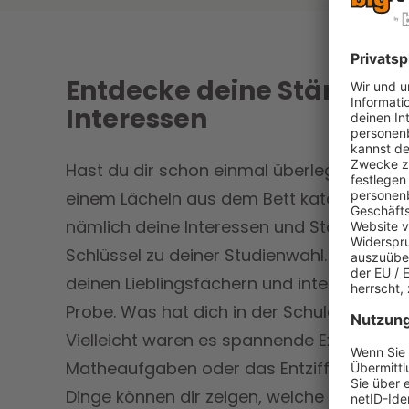
Entdecke deine Stärken 
Interessen
Hast du dir schon einmal überlegt, was d
einem Lächeln aus dem Bett katapultiert? 
nämlich deine Interessen und Stärken. Und
Schlüssel zu deiner Studienwahl. Stell dic
deinen Lieblingsfächern und interessante
Probe. Was hat dich in der Schule
wirklich
Vielleicht waren es spannende Experimente,
Matheaufgaben oder das Entziffern von G
Dinge können dir zeigen, welche Studiengä