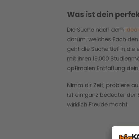
Was ist dein perfe
Die Suche nach dem
idea
darum, welches Fach den 
geht die Suche tief in die
mit ihren 19.000 Studienm
optimalen Entfaltung dein
Nimm dir Zeit, probiere a
ist ein ganz bedeutender Sc
wirklich Freude macht.