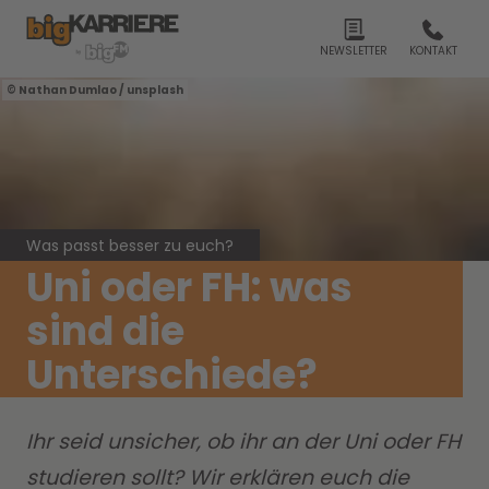
NEWSLETTER
KONTAKT
Nathan Dumlao / unsplash
Was passt besser zu euch?
Uni oder FH: was
sind die
Unterschiede?
Ihr seid unsicher, ob ihr an der Uni oder FH
studieren sollt? Wir erklären euch die