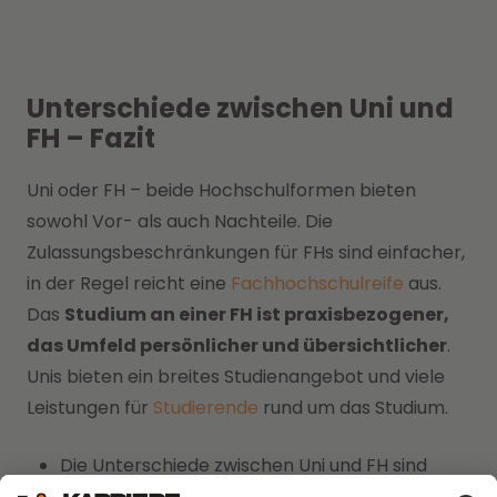
Unterschiede zwischen Uni und
FH – Fazit
Uni oder FH – beide Hochschulformen bieten
sowohl Vor- als auch Nachteile. Die
Zulassungsbeschränkungen für FHs sind einfacher,
in der Regel reicht eine
Fachhochschulreife
aus.
Das
Studium an einer FH ist praxisbezogener,
das Umfeld persönlicher und übersichtlicher
.
Unis bieten ein breites Studienangebot und viele
Leistungen für
Studierende
rund um das Studium.
Die Unterschiede zwischen Uni und FH sind
nicht auf den ersten Blick erkenntlich –