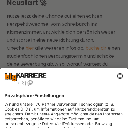
Neustart 🚀
Nutze jetzt deine Chance auf einen echten
Perspektivwechsel vom Schreibtisch ins
Klassenzimmer. Entwickle dich persönlich weiter
und starte in eine neue Richtung durch.
Checke
hier
alle weiteren Infos ab,
buche dir
einen
studienfachlichen Beratungstermin und schicke
deine Bewerbung ab. Also, worauf wartest du
noch?
FAQ: Die häufigsten
Fragen