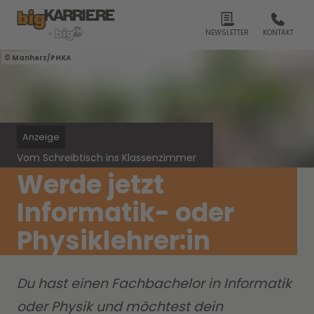
NEWSLETTER
KONTAKT
Manherz/PHKA
Anzeige
Vom Schreibtisch ins Klassenzimmer
Werde jetzt
Informatik- oder
Physiklehrer:in
Du hast einen Fachbachelor in Informatik
oder Physik und möchtest dein