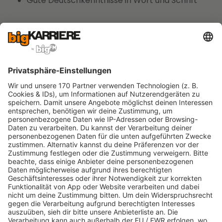
Gute Deutschkenntnisse in Wort und Schrift
JETZT HIER BEWERBEN
❤️
Unsere Philosophie
Bei Schulth wird mit
Herz, Freude und viel
Präzision
gearbeitet. Jeder noch so kleine
Arbeitsschritt ist Teil des Anspruchs, dem Original
so nahe wie möglich zu kommen. Diese Haltung
prägt den gesamten Betrieb und steht für einen