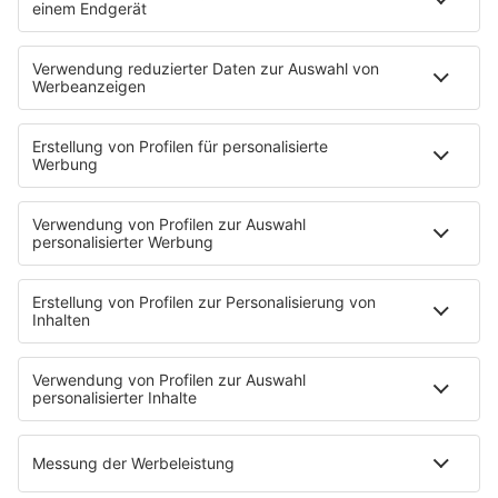
Klingt nach einem tollen Arbeitgeber für dich, aber
du suchst nach einer anderen Selle? Dann bewirb
dich bei
Schulth
zum
Lackierer (m/w/d)
oder zum
Kfz-Mechatroniker (m/w/d)
.
HOME
INFOS
Kontakt
Newsletter
Jobs & Praktika