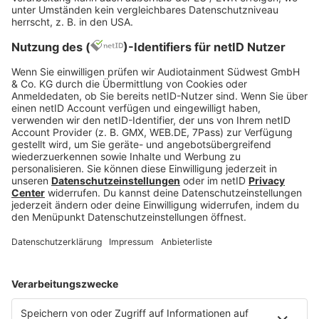
hohen Qualitätsanspruch in der Arbeit an
Fahrzeugen.
Im Team arbeiten ausschließlich qualifizierte
Fachkräfte, deren wichtigste Stärke die
Leidenschaft für klassische Automobile ist. Weil
diese Philosophie an keiner Schule gelehrt wird,
setzt Schulth bewusst darauf, Wissen, Verständnis
und handwerkliches Können im eigenen Betrieb
weiterzugeben. Offenheit gehört dabei genauso
zur Philosophie wie Qualität: Wer sein Fahrzeug
anvertraut, soll sehen können, mit wie viel Sorgfalt
und Können hier gearbeitet wird.