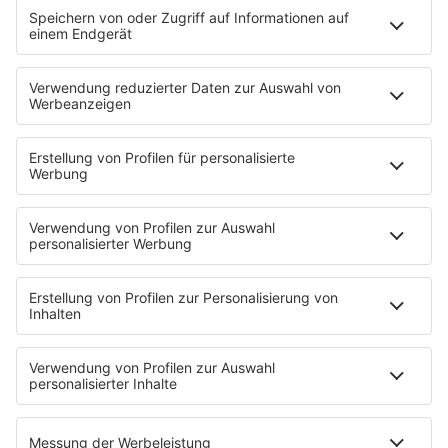
Bestbezahlte Ausbildungsberufe bringen dir wenig,
wenn du nach sechs Monaten innerlich kündigst.
Starte deshalb mit vier Fragen:
Wie belastbar bist Du? Schichtdienst,
Verantwortung und Prüfungsdruck passen
nicht zu jedem Lebensstil.
Welche Fächer fallen dir leicht? Mathe, Physik,
Chemie, Informatik, Deutsch oder Englisch
geben Hinweise.
Willst du Menschen, Maschinen, Daten oder
Regeln? Diese Frage sortiert Pflege, Technik, IT,
Verwaltung und Verkauf.
Wie wichtig ist dir Sicherheit? öffentlicher
Dienst und Tarifbetriebe bieten Planung, Start-