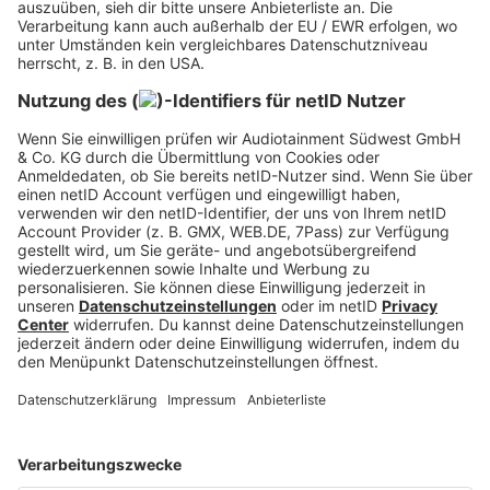
Nach ein paar Jahren zählen Spezialisierung,
Schichtzulagen, Verantwortung, Meister:in,
Techniker:in, Fachwirt:in oder
Ausbilder:innenschein. Stepstone nennt für
Meister:innen im Median 52.000 Euro brutto, also
ein Niveau, das sich mit vielen Bachelor-Einstiegen
messen kann.
Wenn du Gehalt richtig einschätzen willst,
unterscheide Brutto und Netto. Genau dafür hat
bigKARRIERE den Ratgeber Netto und Brutto. Für
spätere Gespräche hilft dir Gehaltsvorstellung
formulieren.
So findest du Deinen
passenden Top-Beruf