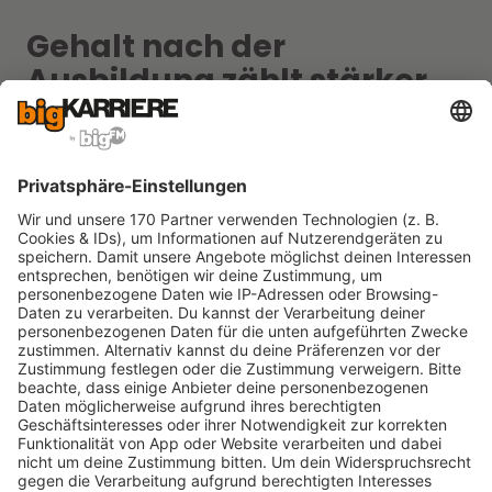
Gehalt nach der
Ausbildung zählt stärker
als das erste Lehrjahr
Bestbezahlte Ausbildungsberufe erkennst du nicht
allein an der Ausbildungsvergütung. Wichtiger ist
die Frage: Was verdienst du nach der Prüfung?
Stepstone nennt für Berufseinsteiger:innen nach
Ausbildung einen Brutto-Median von 34.250 Euro.
Besonders stark liegen Chemikant:innen,
Sozialversicherungsfachangestellte,
Elektroniker:innen für Automatisierungstechnik,
Bankkaufleute, Industriemechaniker:innen und
Mechatroniker:innen.