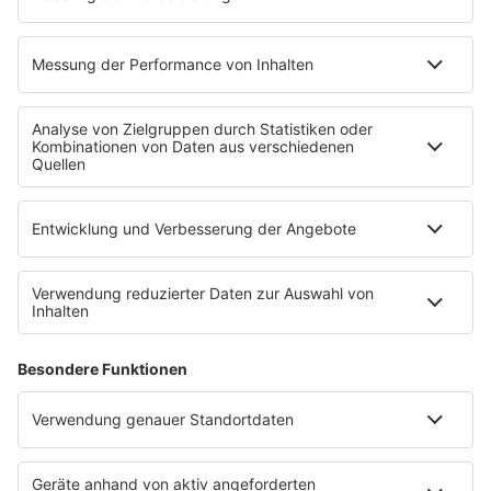
ups und kleine Firmen mehr Tempo.
Wenn du Deine Richtung noch suchst, helfen dir
berufliche Stärken erkennen und der Überblick
Ausbildung bei bigKARRIERE. Dort findest du Berufe,
Bewerbungstipps und Orientierung ohne Karriere-
Blabla.
So bewirbst du Dich für
bestbezahlte
Ausbildungsberufe
Je besser der Beruf zahlt, desto genauer schauen
Arbeitgeber hin. Fluglots:innen, Zoll, Bundespolizei,
Banken, Versicherungen, Chemieunternehmen,
Energieversorger und große Industriebetriebe