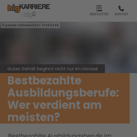
NEWSLETTER
KONTAKT
pexels-milodeckert-17454245
Gutes Gehalt beginnt nicht nur im Hörsaal
Bestbezahlte
Ausbildungsberufe:
Wer verdient am
meisten?
Bestbezahlte Ausbildungsberufe im