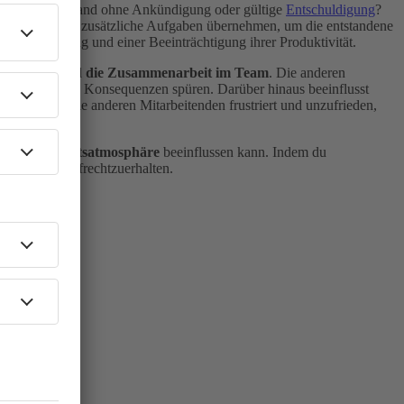
tzlich fehlt jemand ohne Ankündigung oder gültige
Entschuldigung
?
öglicherweise zusätzliche Aufgaben übernehmen, um die entstandene
ss, Überlastung und einer Beeinträchtigung ihrer Produktivität.
ertrauen und die Zusammenarbeit im Team
. Die anderen
ohne dass diese Konsequenzen spüren. Darüber hinaus beeinflusst
gt, werden die anderen Mitarbeitenden frustriert und unzufrieden,
 und die
Arbeitsatmosphäre
beeinflussen kann. Indem du
beitsumfeld aufrechtzuerhalten.