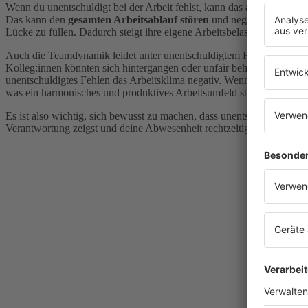
Wenn du unentschuldigt bei der Arbeit fehlst, kann das auch für dei
Das kann den
gesamten Arbeitsablauf stören
und negative Auswirk
Lücke zu füllen. Dadurch steigt ihre eigene Arbeitsbelastung und sie 
Auch die Teamdynamik leidet unter unentschuldigtem Fehlen: Wenn je
Kolleg:innen könnten sich hintergangen oder unfair behandelt fühlen
unentschuldigtes Fehlen das Arbeitsklima negativ. Wenn die Abwesenh
was ein harmonisches und produktives Arbeitsumfeld stört.
Es ist also wichtig, sich bewusst zu machen, dass unentschuldigtes 
Verantwortung zeigst und deine Abwesenheit rechtzeitig ankündigst ode