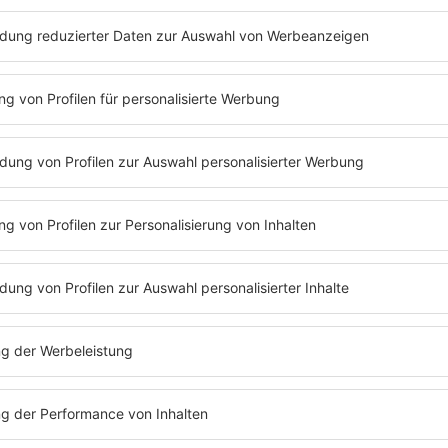
n das Recht,
disziplinarische Maßnahmen
zu ergreifen. Diese Maßna
ahmen kann je nach Schwere des Verstoßes und der Unternehmensrichtl
digte Fehlen eine Abmahnung. Diese dient als schriftliche Warnung und
beitsentgelt der Arbeitnehmenden kürzen, um die unentschuldigte Fehl
d Häufigkeit des Fehlens stehen.
Arbeitnehmenden degradieren, d. h. in eine niedrigere Position oder ei
arbeitsvertraglichen Pflichten betrachtet wird, und kann erhebliche Au
schuldigtem Fehlen oder besonders schwerwiegenden Verstößen können A
ung des Arbeitsverhältnisses unter Einhaltung der vereinbarten Kündig
ist eingehalten werden muss. Eine fristlose Kündigung wird jedoch nu
tsetzung des Arbeitsverhältnisses unzumutbar ist.
ch
che Konsequenzen für die Arbeitnehmenden haben. Es kann als Vertragsb
forderungen stellen, wenn sie aufgrund des unentschuldigten Fehlens e
 und auch zu gerichtlichen Auseinandersetzungen führen, falls die A
:in keine Spur!