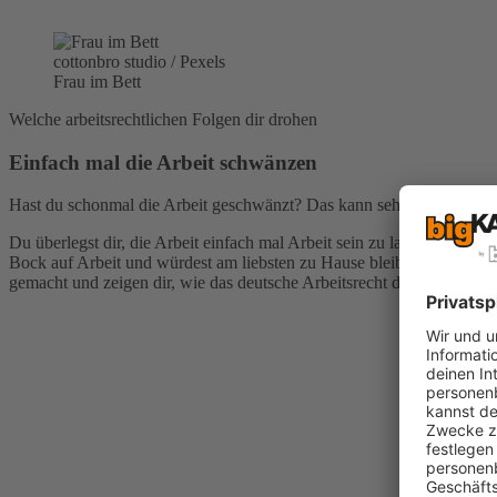
cottonbro studio / Pexels
Frau im Bett
Welche arbeitsrechtlichen Folgen dir drohen
Einfach mal die Arbeit schwänzen
Hast du schonmal die Arbeit geschwänzt? Das kann sehr schnell sehr 
Du überlegst dir, die Arbeit einfach mal Arbeit sein zu lassen und un
Bock auf Arbeit und würdest am liebsten zu Hause bleiben – ohne Att
gemacht und zeigen dir, wie das deutsche Arbeitsrecht darauf reagie