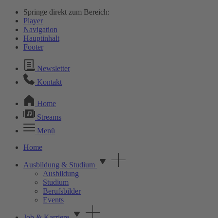
Springe direkt zum Bereich:
Player
Navigation
Hauptinhalt
Footer
Newsletter
Kontakt
Home
Streams
Menü
Home
Ausbildung & Studium
Ausbildung
Studium
Berufsbilder
Events
Job & Karriere