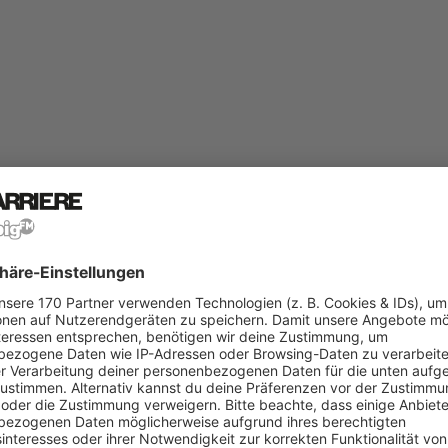
kritisch werden, wenn du auffliegst. Erfahre, welche Folgen dir drohen
entschuldigt zu fehlen? Wir zeigen dir, welche
arbeitsrechtlichen Folg
est, ohne alles, du würdest gern einfach unentschuldigt fehlen. Aber
rt. Von Abmahnungen bis zur Kündigung – wir decken alles auf!