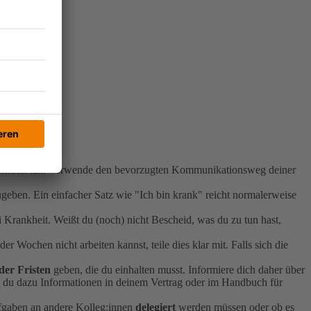
rbeitszeit tun. Verwende den bevorzugten Kommunikationsweg deiner
geben. Ein einfacher Satz wie "Ich bin krank" reicht normalerweise
i Krankheit. Weißt du (noch) nicht Bescheid, was du zu tun hast,
r Wochen nicht arbeiten kannst, teile dies klar mit. Falls sich die
der Fristen
geben, die du einhalten musst. Informiere dich daher über
est du dazu Informationen in deinem Vertrag oder im Handbuch für
fgaben an andere Kolleg:innen
delegiert
werden müssen oder ob es