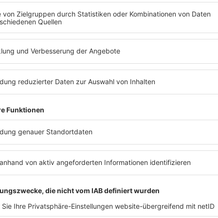
ne Kolleg:innen Konsequenzen haben. Du bist Teil eines Teams und plö
ungen auf die Arbeit der anderen haben: Deine Kolleg:innen müssen m
haben weniger Zeit für ihre eigenen Aufgaben. Indirekt führt das zu Stre
mand regelmäßig ohne Entschuldigung fehlt, beeinträchtigt dies das
V
, wenn sie die Arbeit der fehlenden Mitarbeitenden auffangen müssen, 
eit bestimmter Mitarbeiter:innen zu häufig oder ohne Begründung erfol
Fehlen nicht nur individuelle Konsequenzen hat, sondern auch das Team
r entschuldigst, trägst du dazu bei, ein positives und kooperatives Ar