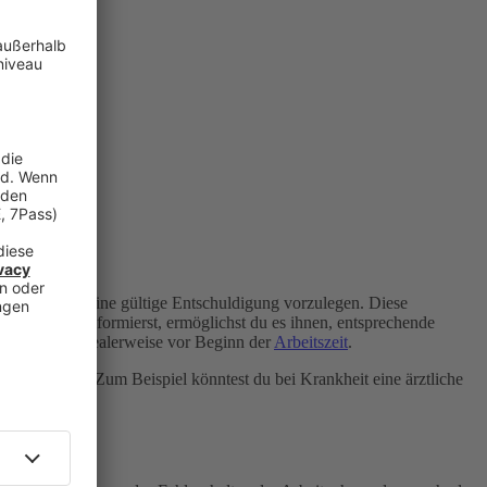
ormieren
und eine gültige Entschuldigung vorzulegen. Diese
 Abwesenheit informierst, ermöglichst du es ihnen, entsprechende
h erfolgen, idealerweise vor Beginn der
Arbeitszeit
.
it variieren. Zum Beispiel könntest du bei Krankheit eine ärztliche