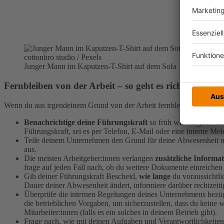
cottonbro studio / Pexels
Junger Mann im Kaputzen-T-Shirt auf dem Sofa
Fernbleiben von der Arbeit – so geht es richtig
Wenn du aus irgendeinem Grund von der Arbeit fernbleiben musst, ist 
Benachrichtige deine Führungskraft
so früh wie möglich übe
Führungskraft, sei es per Telefon, E-Mail oder eine interne Mel
Teile deinem Unternehmen den Grund für deine Abwesenheit m
aus.
Die meisten Arbeitgeber:innen verlangen
zusätzliche Informa
frage auf jeden Fall nach, ob du weitere Dokumente einreichen 
Gib deiner Führungskraft Bescheid,
wie lange
du voraussichtli
Dauer deiner Abwesenheit ändert, informiere darüber rechtzeiti
Überprüfe die internen Regelungen deines Unternehmens bezüg
die betrieblichen Vorgaben, um sicherzustellen, dass du keine 
Mitarbeiter:innen (falls es ein solches in deinem Betrieb gibt).
Frage nach, wie mit deinen Aufgaben und Verantwortlichkeite