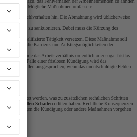
hmen dienen dazu, das Fehlverhalten der Arbeitnehmenden zu ahnden
inien variieren. Mögliche Maßnahmen umfassen:
 weist auf das Fehlverhalten hin. Die Abmahnung wird üblicherweise
zeit finanziell zu sanktionieren. Dabei muss die Kürzung des
ne geringer qualifizierte Tätigkeit versetzen. Diese Maßnahme soll
swirkungen auf die Karriere- und Aufstiegsmöglichkeiten der
rbeitgebende das Arbeitsverhältnis ordentlich oder sogar fristlos
ungsfrist. Im Falle einer fristlosen Kündigung wird das
r in Ausnahmefällen ausgesprochen, wenn das unentschuldigte Fehlen
ruch betrachtet werden, was zu zusätzlichen rechtlichen Schritten
inen f
inanziellen Schaden
erlitten haben. Rechtliche Konsequenzen
rbeitnehmenden gegen die Kündigung oder andere Maßnahmen vorgehen