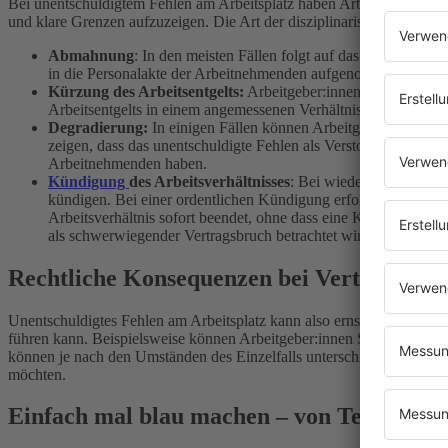
Bei unentschuldigtem Fehlen am Arbeitsplatz haben Arbeitgeber:inne
und klare Grenzen aufzuzeigen. Die Art der disziplinarischen Maßn
Abmahnung
: In den meisten Fällen folgt auf das unentschul
in die Personalakte der Arbeitnehmenden aufgenommen.
Kürzung des Arbeitsentgelts:
Arbeitgeber:innen können das Ar
Arbeitsentgelts in einem angemessenen Verhältnis zur Dauer un
Degradierung:
In einigen Fällen können Arbeitgeber:innen die 
zeigen, dass das unentschuldigte Fehlen als Verstoß gegen die 
Arbeitnehmenden haben.
Kündigung
des Arbeitsverhältnisses
: Bei wiederholtem unent
kündigen. Bei einer ordentlichen Kündigung erfolgt die Beendig
Arbeitsverhältnis sofort beendet, ohne dass eine Kündigungsfr
als schwerwiegender Vertragsbruch betrachtet wird und eine For
Rechtliche Konsequenzen bei Vertragsbru
Unentschuldigtes Fehlen am Arbeitsplatz kann also ernsthafte rechtli
führen kann. Beispielsweise können Arbeitgeber:innen Schadensersatz
können je nach den Umständen des Einzelfalls unterschiedlich sein
möchten.
Einfach mal blau machen – von Teamplayer