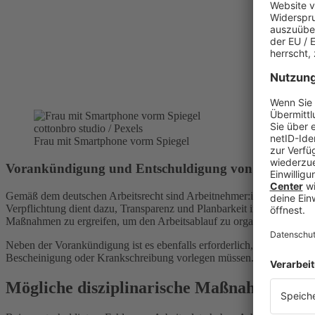
cottonbro studio / Pexels
Frau mit Smartphone vorm Spiegel
Vorankündigung und Entschuldigung von Abwesenhe
Gemäß dem deutschen Arbeitsrecht sind Arbeitnehmer:innen verpflich
Verpflichtung dient dazu, Transparenz und Planbarkeit im Arbeitsumfel
Maßnahmen zu ergreifen, um den Arbeitsablauf zu organisieren und gg
Neben der Vorankündigung ist es ebenfalls erforderlich, eine gültige
Bescheinigung oder Krankschreibung vorlegen müssen.
Mögliche disziplinarische Maßnahmen der