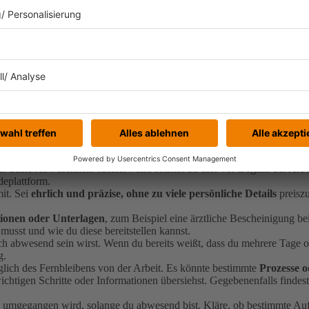
es wichtig, bestimmte Schritte zu beachten:
r deine Abwesenheit. Idealerweise solltest du dies vor Beginn der A
deplattform.
it. Sei
ehrlich und präzise, ohne zu viele persönliche Details
preiszu
tionen oder Unterlagen
, zum Beispiel eine ärztliche Bescheinigung be
musst und wie du diese bereitstellen kannst.
ch abwesend sein wirst. Wenn du bereits weißt, dass du mehrere Tage ode
g.
lich des Fernbleibens von der Arbeit. Es könnte bestimmte
Prozesse o
wichtigen Schritte oder Informationen übersiehst. Gegebenenfalls find
n umgegangen wird, solange du abwesend bist. Kläre, ob bestimmte Au