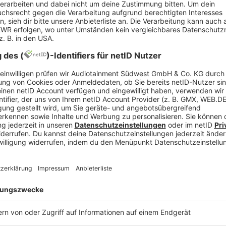
it
tet, ihre Arbeitgeber:innen im Voraus
über jede Abwesenheit zu inf
d sicherzustellen. Indem du alle bei der Arbeit rechtzeitig über deine
f. für Ersatz zu sorgen. Die Vorankündigung sollte so früh wie möglic
 Entschuldigung vorzulegen. Diese kann je nach Grund deiner Abwesenhe
 Arbeitgeber:innen