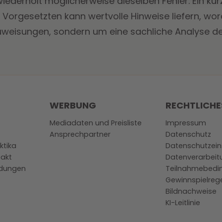
 wiederholt möglicherweise dieselben Fehler. Ein k
Vorgesetzten kann wertvolle Hinweise liefern, wor
weisungen, sondern um eine sachliche Analyse der
WERBUNG
RECHTLICHE
Mediadaten und Preisliste
Impressum
Ansprechpartner
Datenschutz
ktika
Datenschutzein
akt
Datenverarbeit
dungen
Teilnahmebedi
Gewinnspielrege
Bildnachweise
KI-Leitlinie