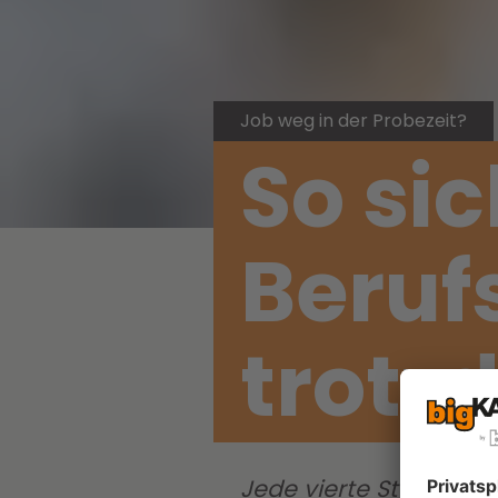
Job weg in der Probezeit?
So si
Beruf
trotz
Jede vierte Stelle end