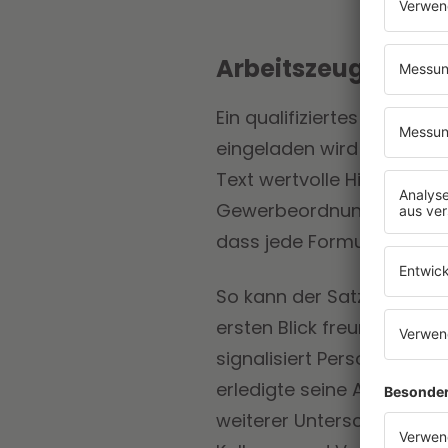
Arbeitszeugnis hat
Ein qualifiziertes Arbeit
eingeladen wird oder nich
Text wertvolle Hinweise üb
Gewerbeordnung verpflicht
dass jede Formulierung au
So kann der Satz „Er erle
ersten Blick freundlich k
signalisiert Personalern e
erledigte seine Aufgaben st
weiterer Unterschied lieg