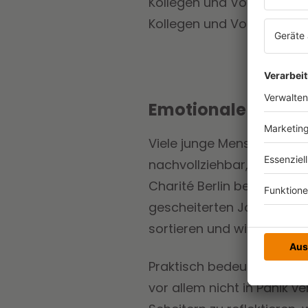
Kollegen und Vorgesetzten
Kollegen und Vorgesetzten 
Emotionale Stabili
Viele junge Menschen fühl
nachvollziehbar, doch es v
Charité Berlin betonen, d
gescheiterten Jobstart le
sortieren und wieder han
Praktisch bedeutet das: Z
vor allem nicht in Panik 