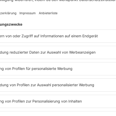
gelten als Bewährungsphase. Arbeitgeber prüfen, 
igte lernen, ob die Stelle ihren Erwartungen ents
hneller, da die gesetzliche Kündigungsfrist nach § 
erufseinsteiger klingt das hart, doch genau diese F
ohne lange Bindung voneinander zu trennen.
gung in der Probezeit nicht, dass Betroffene ohne
ge Angestellte sogar Anspruch auf eine
Abfindun
ählungen kannten. Häufiger ist es jedoch entscheid
rn. Dieses Dokument bildet später die Basis für w
chließen. Wer also beim Gespräch über das Ende d
 und seine Rechte einfordert, sichert sich wichtige 