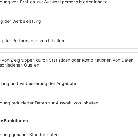
 großen Einfluss
szeugnis entscheidet oft darüber, ob ein Bewerber 
t. Selbst wenn das Arbeitsverhältnis nur wenige M
er Leistung und Verhalten liefern. Arbeitgeber sind
et, ein wohlwollendes Zeugnis auszustellen. Das 
tomatisch positiv zu deuten ist.
digte die ihm übertragenen Aufgaben stets zu unser
lingen, gilt aber im sogenannten Zeugnisdeutsch al
ine eher durchschnittliche Leistung. Deutlich besser
ets zu unserer vollsten Zufriedenheit“, was als eine
t in der Beschreibung des Sozialverhaltens: „Sein 