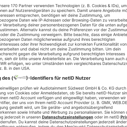
ne Rechte kennt und klug reagiert, kann d
en Arbeitsverhältnisse in Deutschland endet bereits 
ür Arbeitsmarkt- und Berufsforschung hervor, die 2
diese Zahl ein Schock, denn nach langer Suche und
net kaum jemand mit einem so frühen Ende. Denno
f den ersten Blick sichtbar ist. Wer seine Rechte 
Niederlage in eine zweite Chance.
zeit sind klar geregelt