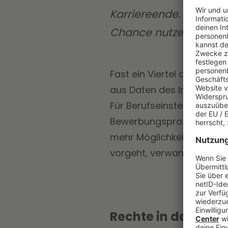
Karriereende. Wer sei
Chance nutzen.
Fast ein Viertel aller neu
aus Daten des Instituts f
Für Berufseinsteiger ist 
Bewerbungsprozessen rech
mehr Möglichkeiten, als au
vorgeht, verwandelt eine 
Rechte in der Probe