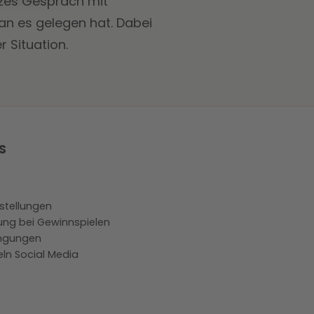
urzes Gespräch mit
an es gelegen hat. Dabei
 Situation.
S
stellungen
ung bei Gewinnspielen
ngungen
ln Social Media