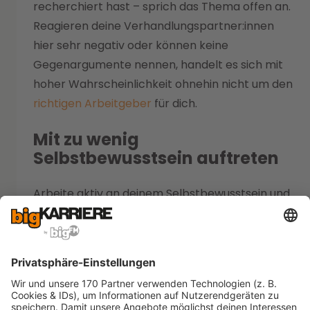
recherchiert hast – sprich das Thema offen an.
Reagieren deine Verhandlungspartner:innen
hier sehr negativ oder können keine
Gegenargumente nennen, handelt es sich mit
hoher Wahrscheinlichkeit ohnehin nicht um den
richtigen Arbeitgeber
für dich.
Mit zu wenig
Selbstbewusstsein auftreten
Arbeite aktiv an deinem Selbstbewusstsein und
deinen Verhandlungsfähigkeiten. Nutze
Workshops, Trainings oder Coachings gezielt,
um diese Fähigkeiten zu verbessern. Hier gibt es
oft spezielle Angebote für Frauen!
Diese
Maßnahmen bieten dir wertvolle
Unterstützung
, um selbstbewusst und