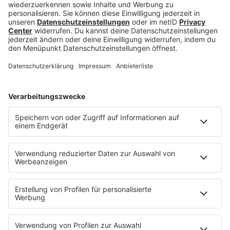
Angelegenheit. Gerade deshalb solltest du dich
jedoch nicht einschüchtern lassen und für deine
Leistungen eine angemessene Kompensation
verlangen! Schon die erste Gehaltsverhandlung
zeigt, wie geschickt du verhandeln kannst und
wie selbstbewusst du dich präsentierst
– daher
ist es hier besonders wichtig, für dich selbst
einzustehen, denn deine Vorgesetzten werden
diesen Auftritt als Marker wahrnehmen. Eine
gründliche Vorbereitung, die Kenntnis deines
Marktwertes und klare Ziele sind entscheidend für
deinen Erfolg. Wenn du diese Prinzipien anwendest
und auch Zusatzleistungen ansprichst, kannst du
dein Gehalt verbessern und dich auch langfristige
besser rüsten.