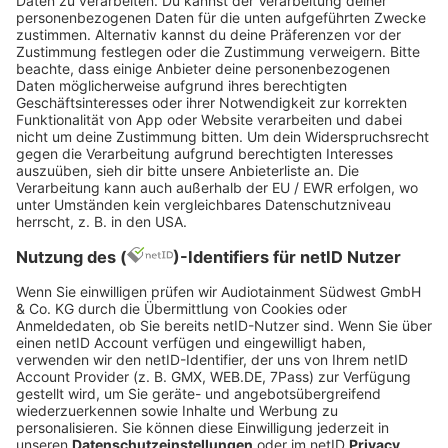
Bei Dostmann geht es aber nicht nur ums Geld
oder die Technik. Es geht darum, Teil eines
Teams zu sein, das zusammenhält, voneinander
lernt und gemeinsam erfolgreich ist. Jeder Tag
bringt neue Herausforderungen – und Erfolge,
die man sehen kann.
Wer also Lust hat auf Teamgeist, spannende
Projekte, moderne Technik und die Chance,
fachlich wie persönlich zu wachsen, ist bei
Gerüstbau Dostmann genau richtig. Hier wird
nicht nur gebaut – hier wird etwas bewegt,
getragen und hoch hinaus gebracht.