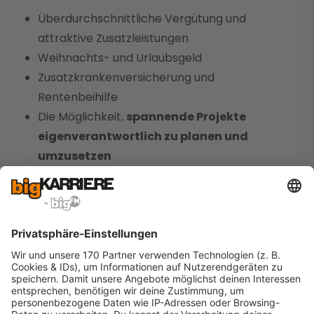
Überdurchschnittliche Vergütung und
attraktive Zusatzleistungen
Weihnachts- und Urlaubsgeld
Zusatzkrankenversicherung und
Rentenbeihilfe
Die Möglichkeit,
spannende Projekte
eigenverantwortlich zu planen und
umzusetzen
Gerüstbau Dostmann GmbH