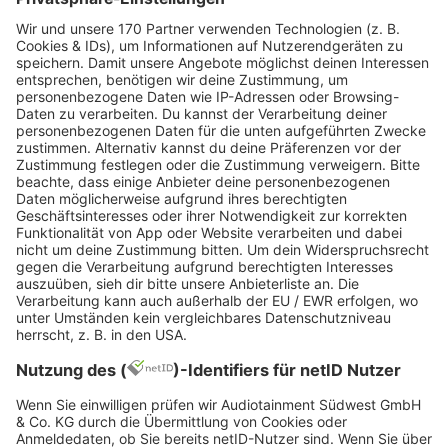
Hierarchieabbau
Offiziell wird das Team ohne formale Titel oder
Vorgesetztenstruktur geführt. Inoffiziell
bestimmt jedoch eine Person (meist die
ehemalige Führungskraft) weiterhin über
Deadlines, Vorgehensweisen und Abnahmen –
nur eben subtil und ohne offizielle Rolle.
Fazit: Die Zukunft der Führung
gestalten
Freue dich auf eine dynamische Zukunft in der
Führung! Moderne Ansätze im Leadership fordern