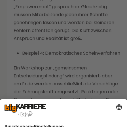
„Empowerment“ gesprochen. Gleichzeitig
müssen Mitarbeitende jeden ihrer Schritte
genehmigen lassen und werden bei kleineren
Fehlern öffentlich gerügt. Die Kluft zwischen
Anspruch und Realität ist groß.
Beispiel 4: Demokratisches Scheinverfahren
Ein Workshop zur „gemeinsamen
Entscheidungsfindung“ wird organisiert, aber
am Ende werden ausschließlich die Vorschläge
der Führungskraft umgesetzt. Rückfragen oder
Gegenstimmen werden mit Floskeln wie „Das
passt nicht zu unserer Kultur“ abgeschmettert.
Beispiel 5: Informelle Kontrolle trotz