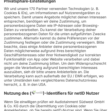
was am besten zu dir passt!
😊
Arbeiten im Westpfalz-Klinikum:
In den vier Standorten gibt es verschiedene
Einsatzbereiche, mit vielfältigen
Jobmöglichkeiten in tollen Teams.
Notfallpflege
Intensivstation
Pädiatrie
Stationäre Pflege
Langzeitpflege
Anästhesiepflege
Flexteam (flexible Einsätze in versch.