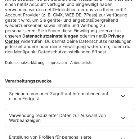
Bereichen)
Bock, dich zu bewerben?
Entdecke die dazugehörigen aktuellen
Stellenangebote
zu diesen Bereichen und schaue
f
ür weitere umfangreiche Infos zum Westpfalz
Klinikum auf
Instagram
und
YouTube
vorbei!