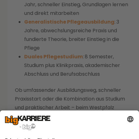
Jahr, schneller Einstieg, Grundlagen lernen
und direkt mitarbeiten
Generalistische Pflegeausbildung
:
3
Jahre,
abwechslungsreiche Praxis und
fundierte Theorie, breiter Einstieg in die
Pflege
Duales Pflegestudium
:
8 Semester,
Studium plus Klinikpraxis, akademischer
Abschluss und Berufsabschluss
Ob umfassender Ausbildungsweg, schneller
Praxisstart oder die Kombination aus Studium
und praktischer Arbeit – beim Westpfalz
Klinikum bist du ideal aufgehoben. In allen
Bereichen sind außerdem FSJ, BFD, Praktika und
Schnuppertage möglich. Perfekt für den Check,