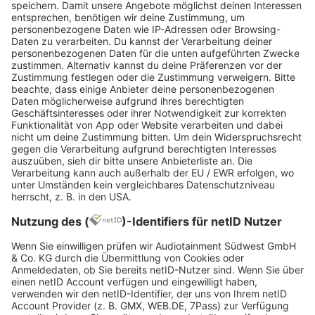
Das Modulhandbuch zeigt dir
alle Bausteine
,
die dein Studium anbietet.
2. Studienverlaufsplan (Modulplan)
Der Studienverlaufsplan schlägt dir vor:
welche Module in welchem Semester
sinnvoll sind
wann Grundlagen, Aufbaumodule und
Vertiefung anstehen
wie du auf deine gesamte ECTS-Zahl
kommst
Nutze beides aktiv und kombiniere es mit Tools
oder Lern-Apps. Inspiration liefert dir unser