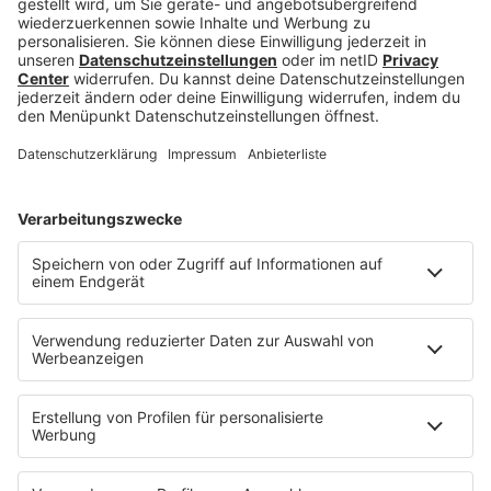
Beitrag zu
10 Tipps, um die Lerngeschwindigkeit
zu steigern
.
FAQ: Häufige Fragen zu
Modulen im Studium
Was sind Studienmodule?
Ist ein Modul ein Semester?
Wie funktionieren Module im
Studium?
Wie viele Module pro Semester sind
üblich?