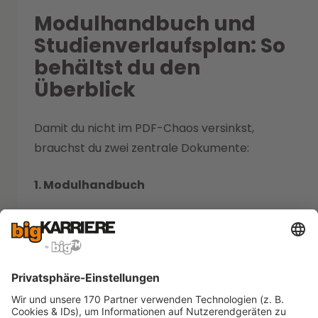
Modulhandbuch und
Studienverlaufsplan: So
behältst du den
Überblick
Damit du nicht im PDF-Chaos versinkst,
brauchst du zwei zentrale Dokumente:
1. Modulhandbuch
Darin findest du:
die
Beschreibung aller Module
ECTS, Prüfungsform, Inhalte
Voraussetzungen und Lernziele