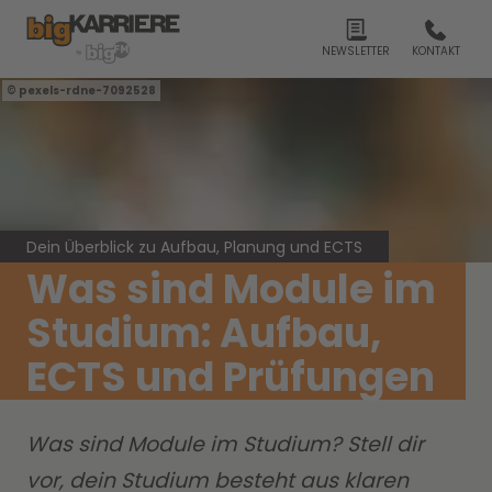
NEWSLETTER
KONTAKT
pexels-rdne-7092528
Dein Überblick zu Aufbau, Planung und ECTS
Was sind Module im
Studium: Aufbau,
ECTS und Prüfungen
Was sind Module im Studium? Stell dir
vor, dein Studium besteht aus klaren