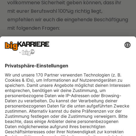
vollkommene Sicherheit geben können, dass ihr
mit eurer Berufswahl 100%ig richtig liegt,
empfehlen wir euch die eingehende Beschäftigung
mit folgenden Fragen:
Entspricht der gewählte Beruf euren
Interessen?
Ist eure Motivation groß?
Könnt ihr euch vorstellen, die nächsten Jahre
in diesem Beruf zu arbeiten?
Verfügt ihr über genügend Informationen über
den Job?
Habt ihr bereits praktische Erfahrungen in
diesem Bereich gesammelt?
Welche Möglichkeiten zur Weiterbildung habt
ihr in diesem Beruf?