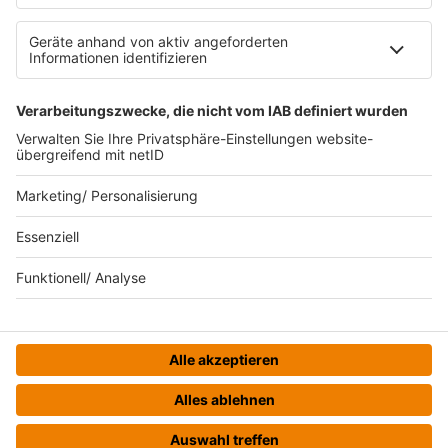
Bildnachweise
KI-Leitlinie
Die neuesten Updates für deinen
Aufstieg.
© bigKARRIERE - Eine Marke der Audiotainment Südwest
GmbH & Co. KG