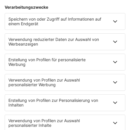
Nachteile und ob sie mit euren Bedürfnissen
übereinstimmen. Wenn euer beruflicher Weg
schließlich feststeht, müsst ihr euch nur noch auf
die Suche nach der passenden Ausbildung zum
Wunschberuf machen. Diese ist abhängig von
euren finanziellen Voraussetzungen, der Flexibilität,
dem Mut und der Kraft, eine mehrere Jahre
dauernde Ausbildung bzw. ein Studium nicht nur zu
beginnen, sondern auch möglichst erfolgreich zum
Abschluss zu bringen.
HOME
INFOS