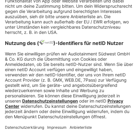
Habt ihr schon einen konkreten Arbeitgeber
im Sinn?
Ihr konntet die meisten Fragen mit „Ja“
beantworten. Dann stehen die Chancen gut, dass
ihr mit eurer Berufswahl ins Schwarze getroffen
habt.
Fazit
Die Berufswahl sollte nie aus dem Bauch heraus
und spontan erfolgen. Informiert euch, auch über
einen Berufswahltest, genau über die
verschiedenen Möglichkeiten, ihre Vor- und