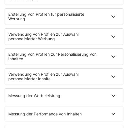
nutze das Tageslicht so gut es geht, bleibe sozial
aktiv und achte auf deine Ernährung. So wirst du
die kältere Jahreszeit gut überstehen und das
Beste daraus machen.
HOME
INFOS
Kontakt
Newsletter
Jobs & Praktika
Pressekontakt
Pressemeldungen