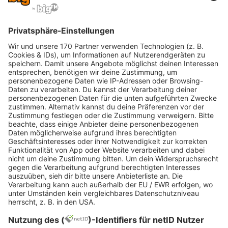
einfacher Rezepte den Tag im wahrsten Sinne
des Wortes versüßen.
Besonders der Bedarf an
Vitamin D
, das wir
hauptsächlich über Sonnenstrahlen
aufnehmen, will auch im Winter gedeckt sein.
Ein Vitamin-D-Mangel äußert sich z. B. in
Abgeschlagenheit, Müdigkeit,
Stimmungsschwankungen, einem
geschwächten Immunsystem oder durch
stärkeren Haarausfall. Gute Quellen sind Eigelb,
Lachs oder Margarine. Schlechte Nachricht,
wenn du dich vegan ernährst: In pflanzlichen
Lebensmitteln kommt Vitamin D – bis auf
bestimmte Arten von Speisepilzen – eher
selten vor. Hier können spezielle Präparate