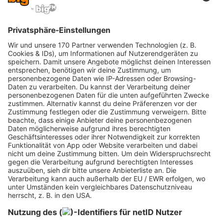
betriebliche Altersvorsorge, in die ihr jahrelang
eingezahlt habt. Bei
einem Arbeitgeberwechsel könnt ihr den Vertrag
ändern lassen und weiterhin privat einzahlen. Ob
euch der bisher gezahlte Arbeitgeberanteil
erhalten bleibt, hängt von den
Vertragskonditionen ab. Mit etwas Glück willigt
euer neuer Arbeitgeber ein, den Vertrag zu den
bisherigen Konditionen zu übernehmen.
Fazit
Wie ihr seht, gibt es bei