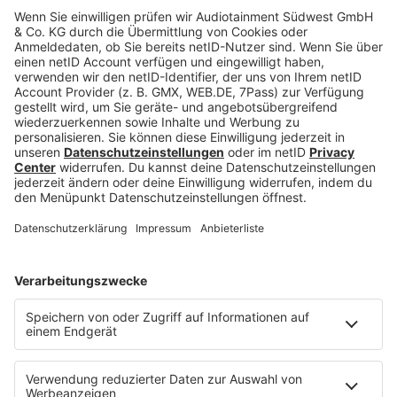
einem Arbeitgeberwechsel einiges zu bedenken.
Wenn ihr den Schritt allerdings gut vorbereitet und
einen genauen Überblick habt, worum ihr euch
kümmern müsst, kann nichts schiefgehen. Wichtig
ist immer die
offene Kommunikation
mit dem
alten und dem neuen Arbeitgeber. Wenn ihr mit
allen Seiten ehrlich kommuniziert und günstige
Lösungen für alle anstrebt, steht einem
erfolgreichen Arbeitgeberwechsel nichts im
Wege.
Weiterführende Links:
Hier findet ihr die häufigsten Gründe für