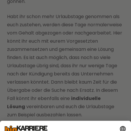
gönnen.
Habt ihr schon mehr Urlaubstage genommen als
euch zustehen, werden diese Tage normalerweise
vom Gehalt abgezogen oder nachgearbeitet. Hier
könnt ihr euch mit eurem Vorgesetzten
zusammensetzen und gemeinsam eine Lösung
finden. Es ist auch möglich, dass noch so viele
Urlaubstage übrig sind, dass ihr nur wenige Tage
nach der Kündigung bereits das Unternehmen
verlassen könntet. Dann bleibt kaum Zeit für die
Übergabe oder die Suche nach Ersatz. In diesem
Fall könnt ihr ebenfalls eine
individuelle
Lösung
vereinbaren und euch die Urlaubstage
zum Beispiel ausbezahlen lassen.
Denkt auch an
Firmenleistungen
wie die