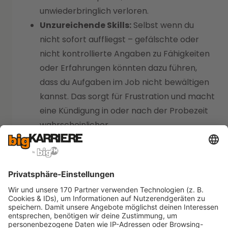
unwiederbringlich verloren.
Unzureichende Skills:
Selbst wenn du
nicht sofort auffliegst – gefälschte oder
nicht kontrollierte Angaben zu Fähigkeiten
oder Erfahrungen könnten dazu führen,
dass du Aufgaben im Job nicht bewältigen
kannst. Das sorgt für Frustration und macht
eine Kündigung in oder nach der Probezeit
wahrscheinlicher.
Rechtliche Konsequenzen:
In schweren
Fällen kann das Manipulieren von
Bewerbungsunterlagen rechtliche Folgen
haben, etwa wenn falsche Angaben zur
Kündigung oder
Schadensersatzansprüchen führen.