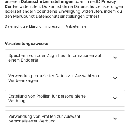
Ein Lebenslauf spiegelt deinen beruflichen Weg
wider. KI-Tools können dabei unterstützen und dir
helfen, wenn du selbst mit der Optimierung nicht
mehr weiterkommst, aber Manipulation durch
gefälschte Angaben ist riskant und oft leicht
erkennbar. Die Konsequenzen reichen von
einer
Absage im Bewerbungsverfahren bis zu
ernsthaften, langfristigen Konsequenzen für
deine Karriere
. Prüfe daher alle Angaben, die die
KI in deinen Lebenslauf setzt, genau und setze auf
deine echten Stärken: Zeig, was dich einzigartig
macht, und sei ehrlich, auch wenn dein Werdegang
nicht perfekt ist.