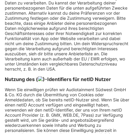
Auch langfristig können solche Täuschungen
eine Karriere blockieren. Arbeitgeber:innen
vernetzen sich und tauschen Informationen aus
– ein schlechter Ruf kann dich über Jahre
begleiten. Je nach Branche ist das Risiko hoch,
dass du sogar auf einer Blacklist landest, sodass
du dir künftige Bewerbungen gleich sparen
kannst.
Letztlich ist Ehrlichkeit der Schlüssel. Lücken im
Lebenslauf können erklärt werden,
gefälschte
Inhalte nicht
.
Fazit