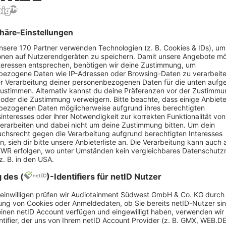
gut
zu mir?
otarin ist anspruchsvoll, verantwortungsvoll und b
eresse an Recht hast, äußerst sorgfältig arbeites
 erklärst, findest du hier ideale Voraussetzungen. 
schäfte – zum Beispiel bei Immobilienkäufen, Ehev
r Unternehmensgründungen. Dabei achtest du darau
träge rechtssicher formuliert werden und gesetzlic