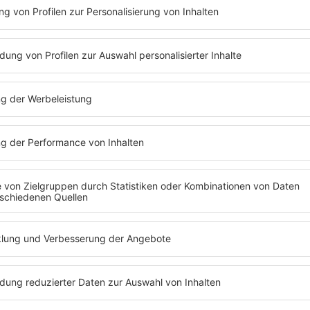
Attraktives Geha
den besser verdie
Höhe hängt u. a.
Notariat/Anwalts
Geschäftsaufko
Sicherheit:
Notari
Rechtsgeschäfte g
Immobilienkauf, 
Dadurch ist der Be
Vielfältige Eins
Notariat an wich
Unternehmensent
von
Immobilienr