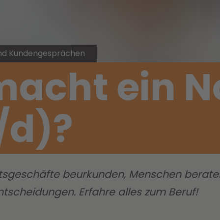
 und Kundengesprächen
acht ein N
/d)?
tsgeschäfte beurkunden, Menschen beraten:
ntscheidungen. Erfahre alles zum Beruf!