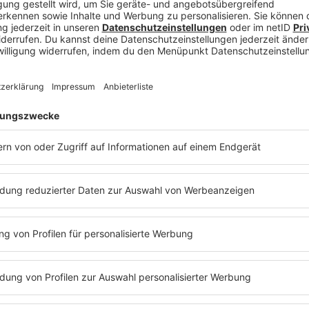
r Notarin führt in Deutschland in der Regel über 
ießend – je nach Bundesland und Notarsystem – 
uswahl-/Bestellungsverfahren. Dadurch ergeben si
, etwa durch Spezialisierungen (z. B. Immobilien-, 
e Leitung einer eigenen Notarstelle. Weitere Infor
urch:
Darum lohnt es