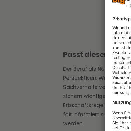
Passt dieser Beruf 
Der Beruf als Notar bzw. N
Perspektiven. Wenn du Int
Sachverhalte verständlich
sichern wichtige Rechtsge
Erbschaftsregelungen ode
fair informiert sind, Ver
werden.