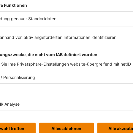
zum
Gesellschaf
unterschiedliche 
Unternehmer:inne
führt über eine
juristische Qualifikation
. Typischer
tralen Bereichen (u. a. Zivilrecht, Familienrecht, E
achenrecht)