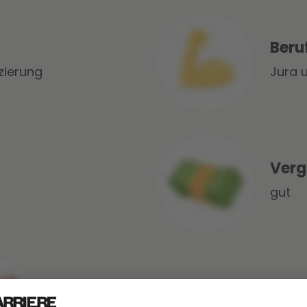
Beru
zierung
Jura 
Verg
gut
Aufstiegschancen