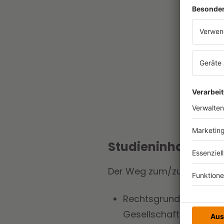
Studieninhalte
Der Weg zum/zur Notar:in 
Rechtsgrundlagen in zen
Gesellschaftsrecht, S