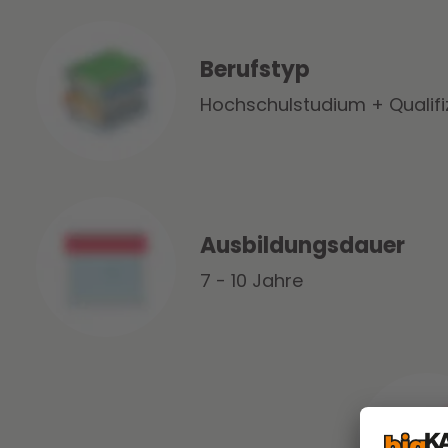
Berufstyp
Hochschulstudium + Qualifi
Ausbildungsdauer
7 - 10 Jahre