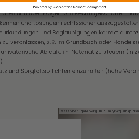
 rechtssicher zu gestalten und präzise zu formuli
beraten und über Folgen von Rechtsgeschäften auf
 erkennen und Lösungen rechtssicher auszugestalte
Beurkundungen und Beglaubigungen korrekt durch
 zu veranlassen, z. B. im Grundbuch oder Handelsr
ganisatorische Abläufe im Notariat zu steuern (i
)
utz und Sorgfaltspflichten einzuhalten (hohe Vera
stephen-goldberg-lblc9m1yrwq-unsplash