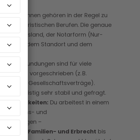
lt:
Notar:innen gehören in der Regel zu
nenden juristischen Berufen. Die genaue
 vom Bundesland, der Notarform (Nur-
notariat), dem Standort und dem
mmen ab.
elle Beurkundungen sind für viele
esetzlich vorgeschrieben (z. B.
bestimmte Gesellschaftsverträge).
ruf langfristig sehr stabil und gefragt.
atzmöglichkeiten:
Du arbeitest in einem
tigen Lebens- und
scheidungen –
echt
über
Familien- und Erbrecht
bis