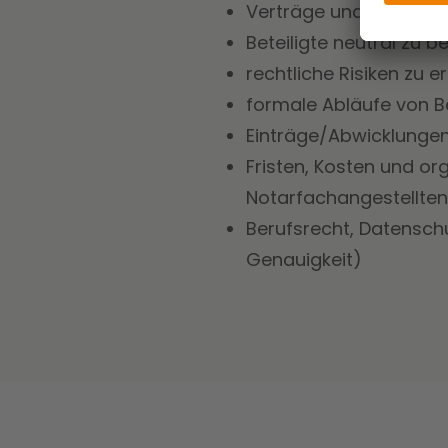
Verträge und Urkunden
Beteiligte neutral zu 
rechtliche Risiken zu
formale Abläufe von 
Einträge/Abwicklungen
Fristen, Kosten und or
Notarfachangestellten
Berufsrecht, Datensch
Genauigkeit)