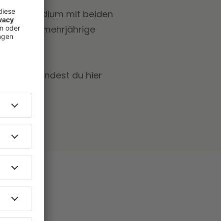
ein Jurastudium mit beiden
über eine mehrjährige
ch gute
Erb- oder
mationen findest du hier
 sich!