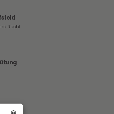
fsfeld
und Recht
ütung