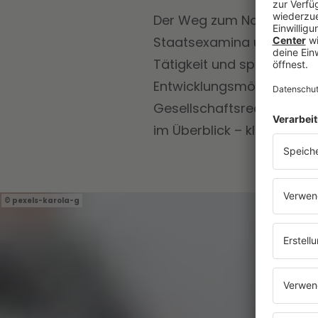
Der Weg zum Notar bzw. zu
Staatsexamina und anschl
Tätigkeit und spezielle A
Entwicklungsmöglichkeiten
Gesellschaftsrecht) und di
im Überblick – klick dich d
pexels-karola-g