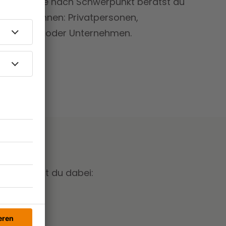
tsrecht
. Je nach Schwerpunkt berätst du
Mandant:innen: Privatpersonen,
n, Banken oder Unternehmen.
weise lernst du dabei:
rbrecht,