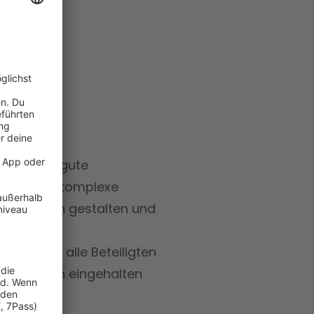
ietet sehr gute
t und gern komplexe
Notar:innen gestalten und
erträgen,
f, dass alle Beteiligten
he Vorgaben eingehalten