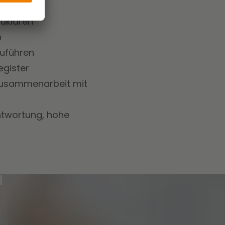
eren
zuklären
n
zuführen
egister
n Zusammenarbeit mit
ntwortung, hohe