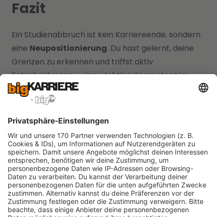
Fazit
Ein Studienabbruch ist kein Karriereende, sondern
eine
Neupositionierung
. Du hast gelernt, deine
Grenzen zu erkennen und triffst aktiv
Entscheidungen – eine wichtige Kompetenz im
Berufsleben. Kläre zunächst die formalen
Angelegenheiten wie Exmatrikulation, BAföG,
Krankenversicherung und Kindergeld. Dann öffne
dich für neue Wege: Ob neuer Studiengang,
Ausbildung, direkter Jobeinstieg, Selbstständigkeit
oder Auszeit – es gibt viele Möglichkeiten, deinen
eigenen Weg zu finden. Kommuniziere offen mit
Familie, Arbeitgeber:innen und Freund:innen. Vor
allem:
Bleib aktiv, informiere dich und vertraue
auf deine Stärken.
bigKARRIERE begleitet dich