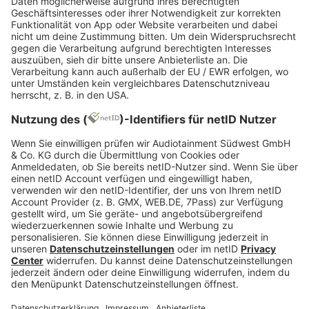
dabei mit Tipps, Podcasts und Streams für deine
berufliche Neuorientierung.
FAQ – häufige Fragen
nach dem
Studienabbruch
Ist es möglich, ein Studium jederzeit
abzubrechen?
Kann man sich nach einem
Studienabbruch arbeitslos melden?
Welche Konsequenzen hat eine