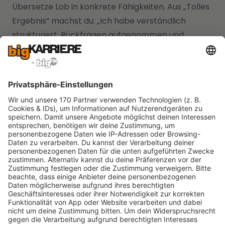
Übersetze Lob in konkrete Fähigkeiten. Aus „Tolles
Ergebnis“ machst du: „Ich habe verständlich
strukturiert, Rückfragen aufgenommen und
pünktlich geliefert.“ Das macht Anerkennung
greifbar.
Nutze Feedback als Landkarte. Frage gezielt: „Was
soll ich beibehalten?“ und „Woran soll ich beim
nächsten Mal arbeiten?“ Diese zwei Fragen
trennen Leistung von Identität. Du bekommst
Orientierung statt Rätselraten.
Setze Vorbereitungslimits. Wenn du für ein 20-
Minuten-Meeting sechs Stunden brauchst,
definiere vorher ein Ende. Zum Beispiel: 90 Minuten
Vorbereitung, drei Kernpunkte, eine offene Frage.