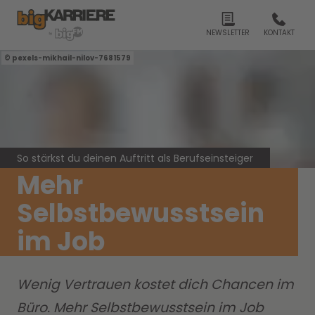
NEWSLETTER
KONTAKT
pexels-mikhail-nilov-7681579
So stärkst du deinen Auftritt als Berufseinsteiger
Mehr
Selbstbewusstsein
im Job
Wenig Vertrauen kostet dich Chancen im
Büro. Mehr Selbstbewusstsein im Job