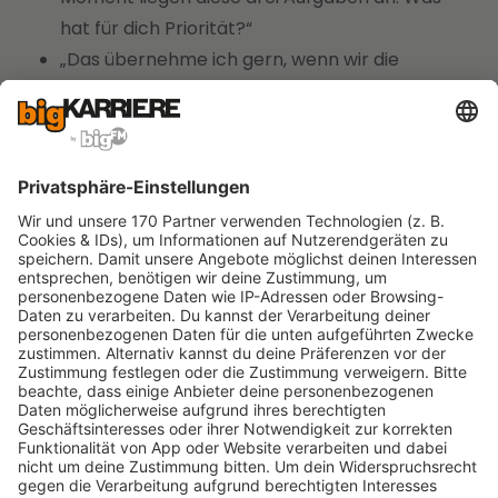
hat für dich Priorität?“
„Das übernehme ich gern, wenn wir die
Deadline für Aufgabe X verschieben.“
„Ich arbeite daran gerade schon am Limit. Wer
kann noch unterstützen?“
Mit solchen Formulierungen bleibst du hilfsbereit,
übernimmst jedoch nicht stillschweigend alles.
Mehr Input dazu findest du in unserem Ratgeber zu
Verantwortung übernehmen
– dort geht es
darum, bewusst zu entscheiden, wofür du stehen
willst und wo deine Grenze liegt.
Wenn du beim Vorgesetzten
angeschwärzt wirst