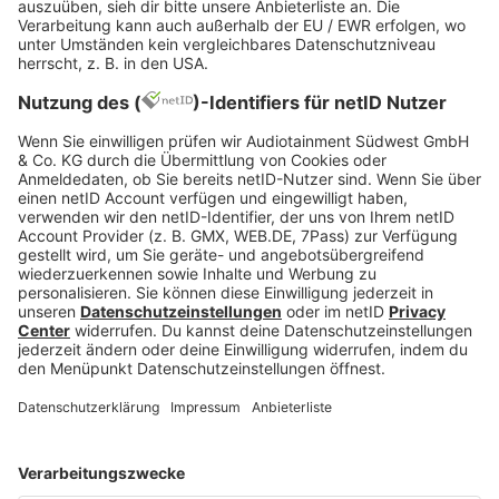
Intrigen und Lästereien hauen dein
Selbstbewusstsein im Job schnell um. In unserem
Artikel
„Beim Vorgesetzten angeschwärzt“
findest
du Strategien, wie du dich wehrst. Zentral:
Ruhe bewahren, Fakten klären, keine
Gegenangriffe starten
Klar schildern, wie du die Situation erlebt hast
Nachfragen, welche Erwartungen an dich
gestellt werden
Du bist nicht hilflos ausgeliefert – du hast Einfluss
auf die Sichtweise deiner Führungskraft.
<h2> Selbstzweifel gehören zu jeder Entwicklung.
Die Frage lautet: Lähmen sie dich oder helfen sie