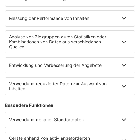
Was werte ich nur in meinem Kopf?
Sehr oft erkennst du: Das Gefühl „Ich bin schlecht“
passt nicht zu den Fakten.
3. Sprich mit Menschen, die dich realistisch
sehen
Mentor:innen, Kolleg:innen, Ausbilder:innen – Frage
offen: „Wie erlebst du meine Arbeit? Was mache
ich gut, was kann ich verbessern?“ Ehrliches,
differenziertes Feedback stärkt dein
Selbstbewusstsein im Job massiv.
Vertiefende Impulse findest du in unserem Artikel
„Ruinieren Selbstzweifel im Job deine
Ambitionen?“
.