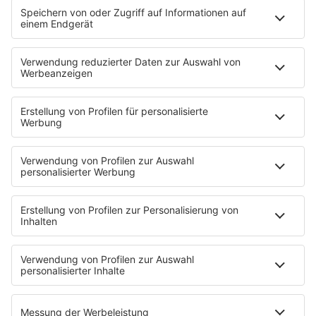
dir, besser zu werden?
Wie kannst du Selbstzweifel im
Job überwinden?
1. Akzeptiere sie als Signal, nicht als Urteil
Selbstzweifel zeigen an, dass dir etwas wichtig ist.
Statt „Ich bin unfähig“ nutze: „Ich nehme ernst,
dass mir das Projekt wichtig ist – und ich brauche
mehr Klarheit/Übung/Feedback.“
2. Trenne Gefühl und Fakten
Schreibe auf:
Was habe ich getan?
Was ist objektiv passiert?