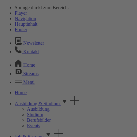
Springe direkt zum Bereich:
Player
Navigation
Hauptinhalt
Footer
Newsletter
Kontakt
Home
Streams
Menü
Home
Ausbildung & Studium
Ausbildung
Studium
Berufsbilder
Events
Job & Karriere