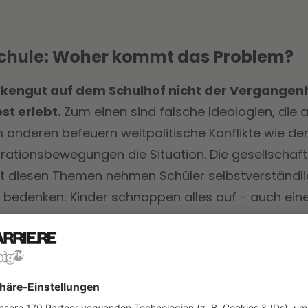
Schule: Woher kommt das Problem?
nkengut auf dem Schulhof nicht der Vergangen
bst erlebt.
Zum einen sind falsche Ideologien, die
anderen befeuern weltpolitische Konflikte wie der 
rationsbewegungen die Situation. Die gesellschaft
t diesen Themen nehmen Schüler selbstverständl
 bedenken: Kinder schnappen alles auf - auch ein
on, eine Ethnie, Gruppierung oder Religion.
e kommt, haben sich bereits viele Wissenschaftler
reits im Alter von drei bis vier Jahren lernen
 mit Kategorien wie Frauen, Männer, schwarze Me