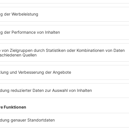
n Vorurteilen. Deshalb ist es wichtig, sich dieser 
bist schwul", "Du bist behindert", "Du bist Auslände
lhof schleudern, haben sie sich nicht immer Geda
acht.
Ihnen mag nicht bewusst sein, dass sie a
.
Teilweise sind solche Aussagen aber klar ideolog
bei verbalen Attacken, sondern es wird handgreifli
icht stärker fühlt als sie ist, darf die Mehrheit n
begegnet - zum Beispiel in Form von negativen Äu
 Schmierereien auf dem Schulgelände,
wenn ander
tlich angegriffen werden oder wenn Mitschüle
olltet ihr das ansprechen.
Manchmal hilft
direkt
ass ihr Verhalten inakzeptabel ist. In anderen Fäl
ation aufmerksam zu machen
. Überlegt, bei welcher
lltet ihr das Problem nicht. Hier noch konkretere Ti