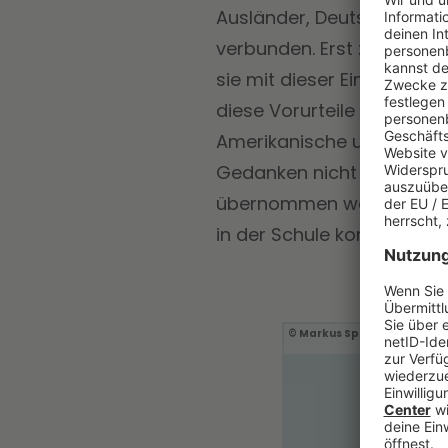
Ausländer, Deutsche - di
verbunden. Erst zwischen
sie mit dieser Einordnun
diese Vorurteile dann mit
Amerikanische und englisc
Gedanken nicht primär von
übernommen werden. Desha
in der Schule konfrontiert 
Markus Spiske / Unsplash