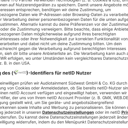
eses Schubladendenken ist noch nicht mit emotiona
 dem sechsten und achten Lebensjahr fangen Kinde
g andere Menschen abwerten können. Ab dem zehn
 politischen Überzeugungen verknüpft und Ideolog
he Studien haben gezeigt, dass Stereotype, Vorurt
 der Familie, sondern vor allem von Gleichaltrigen
lb ist es wichtig, dass ihr aktiv dagegen vorgeht
seid. So verhindert ihr die Verbreitung der Ideologie