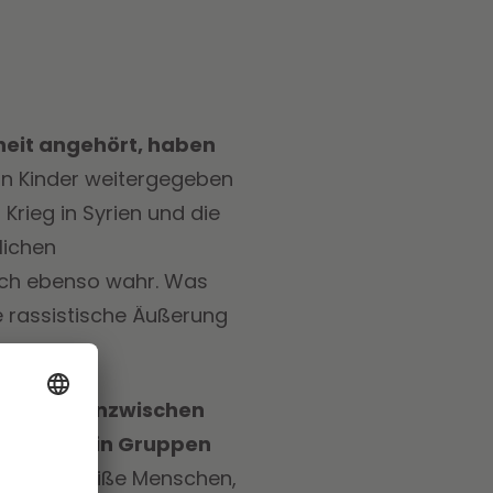
heit angehört, haben
 an Kinder weitergegeben
Krieg in Syrien und die
lichen
ich ebenso wahr. Was
e rassistische Äußerung
 gefragt.
Inzwischen
, Menschen in Gruppen
nschen, weiße Menschen,