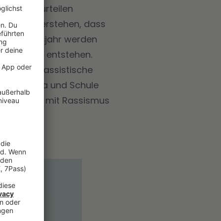
len Werturteilen
r an zu verstehen, dass
ten Lebensjahr werden
ien können entstehen.
eile und rassistische
 in der Kita und Schule
, wenn ihr mit Rassismus
.