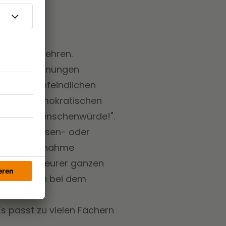
 dagegen wehren.
che und Meinungen
n menschenfeindlichen
"In einer demokratischen
n wir die Menschenwürde!".
 euren Klassen- oder
agt die Teilnahme
sismus an eurer ganzen
üler machen bei dem
Es passt zu vielen Fächern