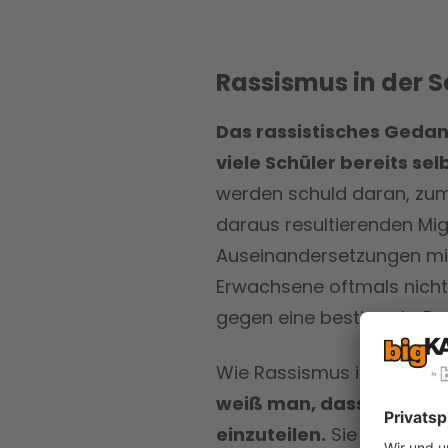
Rassismus in der 
Das rassistisches Geda
viele Schüler bereits sel
werden schuld daran, zum 
daraus resultierenden Mig
Auseinandersetzungen mi
Erwachsene oftmals nicht
gegen eine bestimmte Pers
Wie Rassismus in die Köpf
weiß man, dass Kinder be
einzuteilen.
Sie beginnen