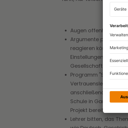
Augen offenhalten. Ra
Argumente parat haben
reagieren könnt. Zum 
Einstellungen nicht ein
Gesellschaft ist kein P
Programm "Schule ohne
Vertrauenslehrer ins B
anschließend der Schu
Schule in Gang zu set
Projekt bereits mit.
Lehrer bitten, das The
wie Deutsch, Geschicht