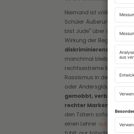
Niemand ist völlig frei vo
Schüler Äußerungen wie "Du 
bist Jude" über den Schu
Wirkung der Begriffe gem
diskriminierend handeln
manchmal bleibt es nicht 
rechtsextreme Minderheit n
Rassismus in der Schule 
oder Andersgläubige, als
gemobbt, verbal oder tä
rechter Marken tragen, s
den Tätern sofort sagen, d
einen Lehrer
auf die Situ
fühlt, nur totschweigen so