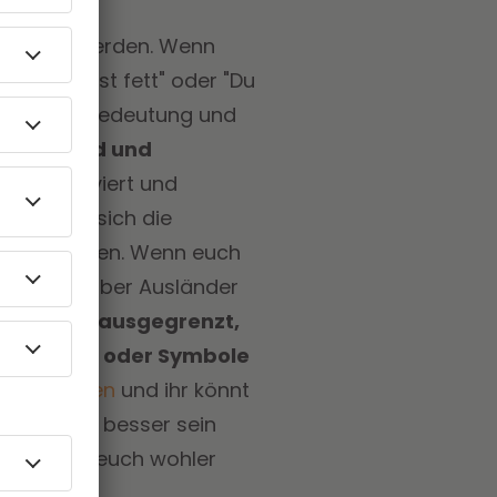
bewusst zu werden. Wenn
r", "Du bist fett" oder "Du
nken über Bedeutung und
usgrenzend und
isch motiviert und
ch. Damit sich die
icht schweigen. Wenn euch
ßerungen über Ausländer
e Kinder ausgegrenzt,
r Kleidung oder Symbole
es Eingreifen
und ihr könnt
len kann es besser sein
 Taktik ihr euch wohler
pps: