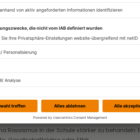
ssismus in der Schule offen ansprechen und sich
. Überlegt euch, wie ihr auf rechtsextreme Sprü
Beispiel: "Das deutsche Grundgesetz ist mit Deine
verstanden. Lies mal Artikel 1 und Artikel 3 nach!", 
latz für Rassismus!“, „An dieser Schule respektiere
 Rassismus - Schule mit Courage" initiieren. Holt
oot, werbt für das Projekt in eurer Klasse und schl
lleitung vor, um eine Auseinandersetzung mit Ras
zen. Rund 2500 Schulen und über 1,5 Millionen Sch
ma Rassismus in der Schule stärker zu behandeln. 
e, Gesellschaftslehre oder Ethik.