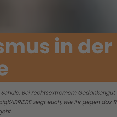
smus in der
e
er Schule. Bei rechtsextremem Gedankengut i
. bigKARRIERE zeigt euch, wie ihr gegen da
geht.