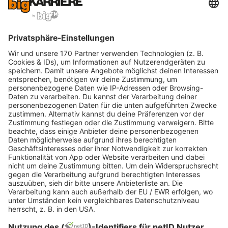
technisches Verständnis. Hol dir Unterstützung
aus unserem Guide
Einstellungstest Ausbildung
meistern
– viele Inhalte überschneiden sich.
Lern- und Zeitmanagement aufbauen:
Mach dich spätestens zum Start mit
Strategien für Lernplanung und
Selbstorganisation vertraut. Check dafür
unsere Beiträge zu
Lerntechniken
und
Zeitmanagement.
Je klarer du weißt, wie dein erster Studien‑ und
Praxiszyklus ablaufen soll, desto entspannter
startest du in dein duales Studium
Bauingenieurwesen.