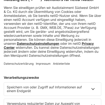
Häufige Fragen zum
dualen Studium
Bauingenieurwesen
Ist Bauingenieurwesen ein
schwieriges Studium?
Wie hoch ist der NC für ein duales
Bauingenieurwesenstudium?
Wie viel Gehalt bekommt ein
Bauingenieur?
Wie viel verdient man als