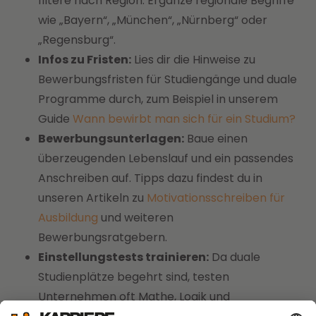
filtere nach Region. Ergänze regionale Begriffe
wie „Bayern“, „München“, „Nürnberg“ oder
„Regensburg“.
Infos zu Fristen:
Lies dir die Hinweise zu
Bewerbungsfristen für Studiengänge und duale
Programme durch, zum Beispiel in unserem
Guide
Wann bewirbt man sich für ein Studium?
Bewerbungsunterlagen:
Baue einen
überzeugenden Lebenslauf und ein passendes
Anschreiben auf. Tipps dazu findest du in
unseren Artikeln zu
Motivationsschreiben für
Ausbildung
und weiteren
Bewerbungsratgebern.
Einstellungstests trainieren:
Da duale
Studienplätze begehrt sind, testen
Unternehmen oft Mathe, Logik und