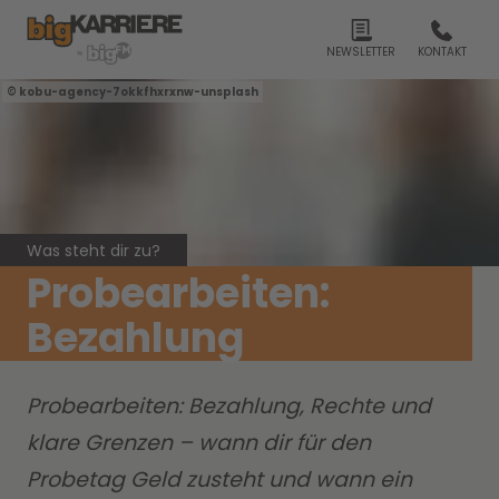
NEWSLETTER
KONTAKT
kobu-agency-7okkfhxrxnw-unsplash
Was steht dir zu?
Probearbeiten:
Bezahlung
Probearbeiten: Bezahlung, Rechte und
klare Grenzen – wann dir für den
Probetag Geld zusteht und wann ein