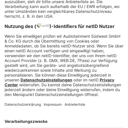
Die entscheidende Weiche bleibt dieselbe: Liegt
bloßes Kennenlernen vor oder ein echtes
Arbeitsverhältnis auf Probe? Bei echter
Arbeitsleistung wird das Thema Mindestlohn
relevant. Wer arbeitet, soll bezahlt werden. Wer
nur kurz reinschnuppert und nicht produktiv
eingesetzt wird, befindet sich eher außerhalb
dieser Logik.
Wichtig für dich: Nicht jede Arbeitgeberaussage
hat rechtlich Gewicht. „Wir zahlen beim
Probearbeiten grundsätzlich nichts“ klingt klar,
ersetzt aber keine juristische Grundlage. Wenn die
tatsächliche Durchführung auf Mitarbeit und
Eingliederung hinausläuft, hilft dieser Standardsatz
dem Betrieb nur begrenzt.