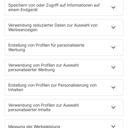
Bei Praktika wirkt die Lage teils anders. Wenn du
den Unterschied zwischen Pflichtpraktikum,
freiwilligem Praktikum und Vergütung besser
verstehen willst, schau dir
den bigKARRIERE-
Ratgeber zum Pflichtpraktikum-Gehalt
an. Die
Parallelen helfen, weil auch dort stark nach Art
und Zweck der Tätigkeit unterschieden wird.
So fragst du nach
Bezahlung, ohne peinlich
zu wirken
Viele Bewerber:innen haben Angst, mit einer
Geldfrage den Job zu verlieren. Diese Sorge ist
verständlich. Trotzdem gilt: Wer
Probearbeiten