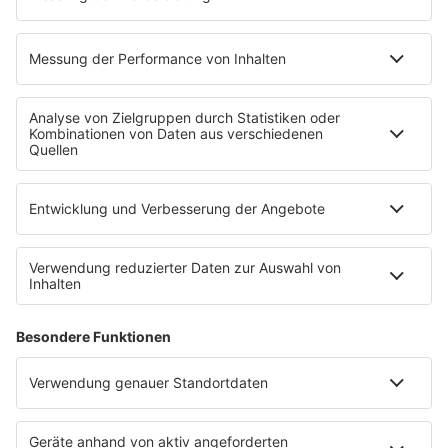
Bezahlung
nicht anspricht, tappt blind in den Tag.
Die Frage ist nicht unangenehm, sondern
professionell.
Diese Formulierungen funktionieren gut:
„Damit ich den Termin sauber planen kann: Ist
der Probetag als Kennenlernen oder als
vergüteter Arbeitseinsatz gedacht?“
„Wie ist die Bezahlung beim Probearbeiten bei
euch geregelt?“
„Übernehme ich an dem Tag schon Aufgaben
im Tagesgeschäft? Falls ja, wie vergütet ihr
das?“
„Geht es um ein paar Stunden zum Einblick
oder um eine komplette Schicht?“