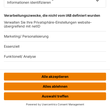
Mit solchen Sätzen wirkst du ruhig, klar und
erwachsen. Du greifst niemanden an. Du willst nur
saubere Rahmenbedingungen. Ein guter Betrieb
antwortet darauf offen. Ein schlechter Betrieb
reagiert genervt oder ausweichend. Auch das ist
eine wertvolle Info.
Wenn du dich auf solche Gespräche vorbereiten
willst, helfen dir
kluge Fragen im
Bewerbungsgespräch
. Wer gute Rückfragen stellt,
wirkt selten unbequem. Meist wirkst du dadurch
wacher und selbstsicherer.
Warum faire
Arbeitgeber:innen einen
HOME
STREAMS
MENÜ
Probetag bezahlen