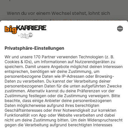
Wenn du vor einem Wechsel stehst, lohnt sich
parallel ein Blick auf
berufliche Neuorientierung mit
klarem Plan
. Ein Jobwechsel gewinnt, wenn du
Chancen und Risiken gleich ernst nimmst.
Hast du Anspruch auf
Mindestlohn beim
Probearbeiten?
Der Mindestlohn taucht beim Thema
Probearbeiten Bezahlung
fast automatisch auf.
Sobald dein Probetag praktisch wie Arbeit
aussieht, liegt die Frage nahe, ob dir mindestens
der gesetzliche Mindestlohn zusteht.